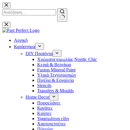
Μετάβαση
στο
περιεχόμενο
No
results
Αρχική
Κατάστημα
DIY Προϊόντα
Χρώματα κιμωλίας Nordic Chic
Κεριά & Βερνίκια
Fusion Mineral Paint
Υλικά Τεχνοτροπιών
Πινέλα & Εργαλεία
Stencils
Transfers & Moulds
Home Decor
Πορσελάνες
Κανάτες
Κούπες
Υφασμάτινα είδη
Χαρτοπετσέτες
Πόμολα