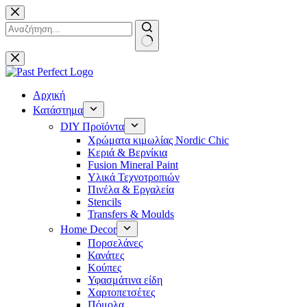
Μετάβαση
στο
περιεχόμενο
No
results
Αρχική
Κατάστημα
DIY Προϊόντα
Χρώματα κιμωλίας Nordic Chic
Κεριά & Βερνίκια
Fusion Mineral Paint
Υλικά Τεχνοτροπιών
Πινέλα & Εργαλεία
Stencils
Transfers & Moulds
Home Decor
Πορσελάνες
Κανάτες
Κούπες
Υφασμάτινα είδη
Χαρτοπετσέτες
Πόμολα