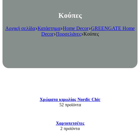
Κούπες
Αρχική σελίδα
Κατάστημα
Home Decor
GREENGATE Home
Decor
Πορσελάνες
Κούπες
Χρώματα κιμωλίας Nordic Chic
52 προϊόντα
Χαρτοπετσέτες
2 προϊόντα