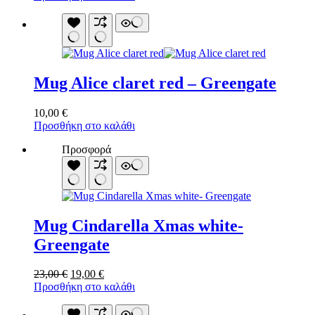
Mug Alice claret red – Greengate
10,00
€
Προσθήκη στο καλάθι
Προσφορά
Mug Cindarella Xmas white-
Greengate
Original
Η
23,00
€
19,00
€
price
τρέχουσα
Προσθήκη στο καλάθι
was:
τιμή
23,00 €.
είναι: