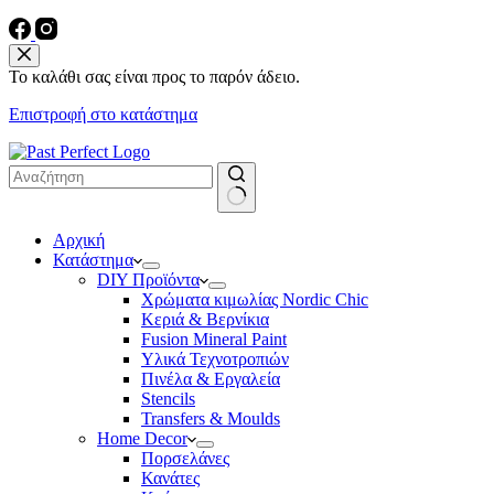
Το καλάθι σας είναι προς το παρόν άδειο.
Επιστροφή στο κατάστημα
No
Αρχική
results
Κατάστημα
DIY Προϊόντα
Χρώματα κιμωλίας Nordic Chic
Κεριά & Βερνίκια
Fusion Mineral Paint
Υλικά Τεχνοτροπιών
Πινέλα & Εργαλεία
Stencils
Transfers & Moulds
Home Decor
Πορσελάνες
Κανάτες