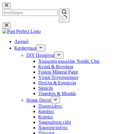
Μετάβαση
στο
περιεχόμενο
No
results
Αρχική
Κατάστημα
DIY Προϊόντα
Χρώματα κιμωλίας Nordic Chic
Κεριά & Βερνίκια
Fusion Mineral Paint
Υλικά Τεχνοτροπιών
Πινέλα & Εργαλεία
Stencils
Transfers & Moulds
Home Decor
Πορσελάνες
Κανάτες
Κούπες
Υφασμάτινα είδη
Χαρτοπετσέτες
Πόμολα