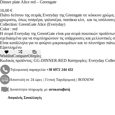
Dinner plate Alice red – Greengate
16,00
€
Πιάτο δείπνου της σειράς Everyday της Greengate σε κόκκινο χρώμα
χρώματος, όπως τσαγιέρα, γαλατιέρα, πιατάκια κλπ, και τις υπόλοιπες
Collection: GreenGate Alice (Everyday)
Color : red
Η σειρά Everyday της GreenGate είναι μια σειρά ποιοτικών προϊόντων
σχεδιασμένα για να συμπληρώνουν τις υπάρχουσες και μελλοντικές 
Είναι κατάλληλα για το φούρνο μικροκυμάτων και το πλυντήριο πιάτ
Εξαντλημένο
Wishlist
Compare
Οδηγίες
Κωδικός προϊόντος:
GG-DINNER-RED
Κατηγορίες:
Everyday Collec
Τηλεφωνική παραγγελία
+30 6972 244 432
Αποστολή σε 24 ώρες | Γενική Ταχυδρομική | BOXNOW
Δυνατότητα πληρωμής με
αντικαταβολή
Ασφαλείς Συναλλαγές