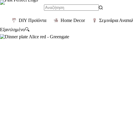
Μετάβαση
στο
No
περιεχόμενο
results
DIY Προϊόντα
Home Decor
Σεμινάρια Αναπα
Εξαντλημένο
🔍