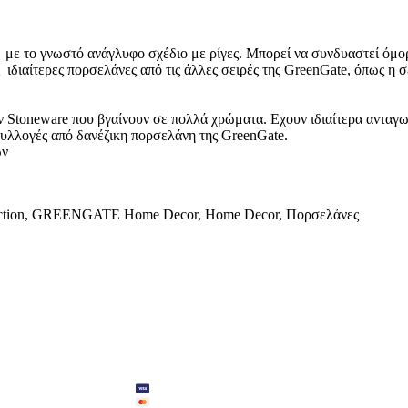
, με το γνωστό ανάγλυφο σχέδιο με ρίγες. Μπορεί να συνδυαστεί όμο
 ιδιαίτερες πορσελάνες από τις άλλες σειρές της GreenGate, όπως η σ
 Stoneware που βγαίνουν σε πολλά χρώματα. Εχουν ιδιαίτερα ανταγωνισ
συλλογές από δανέζικη πορσελάνη της GreenGate.
ων
tion
,
GREENGATE Home Decor
,
Home Decor
,
Πορσελάνες