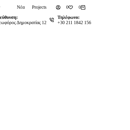
Νέα
Projects
0
0
Καλάθι
Αγορών
ιεύθυνση:
Τηλέφωνο:
εωφόρος Δημοκρατίας 12
+30 211 1842 156