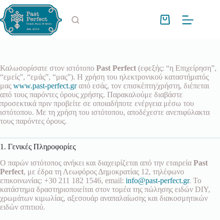
Μετάβαση
στο
περιεχόμενο
Καλάθι
Αγορών
Καλωσορίσατε στον ιστότοπο
Past Perfect
(εφεξής: “η Επιχείρηση”,
“εμείς”, “εμάς”, “μας”). Η χρήση του ηλεκτρονικού καταστήματός
μας
www.past-perfect.gr
από εσάς, τον επισκέπτη/χρήστη, διέπεται
από τους παρόντες όρους χρήσης. Παρακαλούμε διαβάστε
προσεκτικά πριν προβείτε σε οποιαδήποτε ενέργεια μέσω του
ιστότοπου. Με τη χρήση του ιστότοπου, αποδέχεστε ανεπιφύλακτα
τους παρόντες όρους.
1. Γενικές Πληροφορίες
Ο παρών ιστότοπος ανήκει και διαχειρίζεται από την εταιρεία
Past
Perfect
, με έδρα τη Λεωφόρος Δημοκρατίας 12, τηλέφωνο
επικοινωνίας: +30 211 182 1546, email:
info@past-perfect.gr
. Το
κατάστημα δραστηριοποιείται στον τομέα της πώλησης ειδών DIY,
χρωμάτων κιμωλίας, αξεσουάρ αναπαλαίωσης και διακοσμητικών
ειδών σπιτιού.