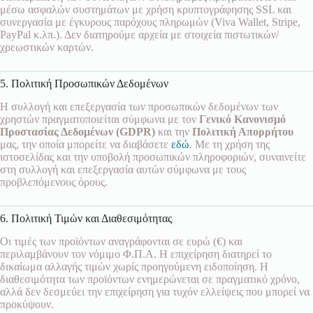
μέσω ασφαλών συστημάτων με χρήση κρυπτογράφησης SSL και
συνεργασία με έγκυρους παρόχους πληρωμών (Viva Wallet, Stripe,
PayPal κ.λπ.). Δεν διατηρούμε αρχεία με στοιχεία πιστωτικών/
χρεωστικών καρτών.
5. Πολιτική Προσωπικών Δεδομένων
Η συλλογή και επεξεργασία των προσωπικών δεδομένων των
χρηστών πραγματοποιείται σύμφωνα με τον
Γενικό Κανονισμό
Προστασίας Δεδομένων (GDPR)
και την
Πολιτική Απορρήτου
μας, την οποία μπορείτε να διαβάσετε
εδώ
. Με τη χρήση της
ιστοσελίδας και την υποβολή προσωπικών πληροφοριών, συναινείτε
στη συλλογή και επεξεργασία αυτών σύμφωνα με τους
προβλεπόμενους όρους.
6. Πολιτική Τιμών και Διαθεσιμότητας
Οι τιμές των προϊόντων αναγράφονται σε ευρώ (€) και
περιλαμβάνουν τον νόμιμο Φ.Π.Α. Η επιχείρηση διατηρεί το
δικαίωμα αλλαγής τιμών χωρίς προηγούμενη ειδοποίηση. Η
διαθεσιμότητα των προϊόντων ενημερώνεται σε πραγματικό χρόνο,
αλλά δεν δεσμεύει την επιχείρηση για τυχόν ελλείψεις που μπορεί να
προκύψουν.