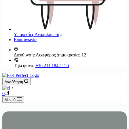
Υπηρεσίες Αναπαλαίωσης
Επικοινωνία
Διεύθυνση:
Λεωφόρος Δημοκρατίας 12
Τηλέφωνο:
+30 211 1842 156
Αναζήτηση
▼
Καλάθι
0
Αγορών
Μενού