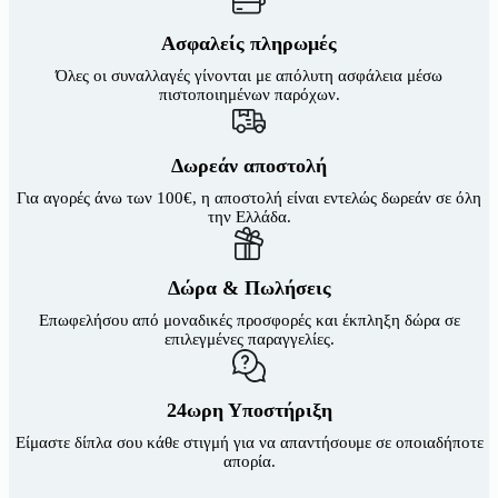
Οι
επιλογές
Ασφαλείς πληρωμές
μπορούν
Όλες οι συναλλαγές γίνονται με απόλυτη ασφάλεια μέσω
να
πιστοποιημένων παρόχων.
επιλεγούν
στη
σελίδα
του
Δωρεάν αποστολή
προϊόντος
Για αγορές άνω των 100€, η αποστολή είναι εντελώς δωρεάν σε όλη
την Ελλάδα.
Δώρα & Πωλήσεις
Επωφελήσου από μοναδικές προσφορές και έκπληξη δώρα σε
επιλεγμένες παραγγελίες.
24ωρη Υποστήριξη
Είμαστε δίπλα σου κάθε στιγμή για να απαντήσουμε σε οποιαδήποτε
απορία.