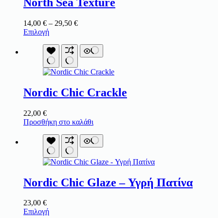
North Sea Texture
Price
14,00
€
–
29,50
€
Αυτό
range:
Επιλογή
το
14,00 €
προϊόν
through
έχει
29,50 €
πολλαπλές
παραλλαγές.
Οι
Nordic Chic Crackle
επιλογές
μπορούν
να
22,00
€
επιλεγούν
Προσθήκη στο καλάθι
στη
σελίδα
του
προϊόντος
Nordic Chic Glaze – Υγρή Πατίνα
23,00
€
Αυτό
Επιλογή