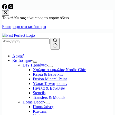
Το καλάθι σας είναι προς το παρόν άδειο.
Επιστροφή στο κατάστημα
No
Αρχική
results
Κατάστημα
DIY Προϊόντα
Χρώματα κιμωλίας Nordic Chic
Κεριά & Βερνίκια
Fusion Mineral Paint
Υλικά Τεχνοτροπιών
Πινέλα & Εργαλεία
Stencils
Transfers & Moulds
Home Decor
Πορσελάνες
Κανάτες