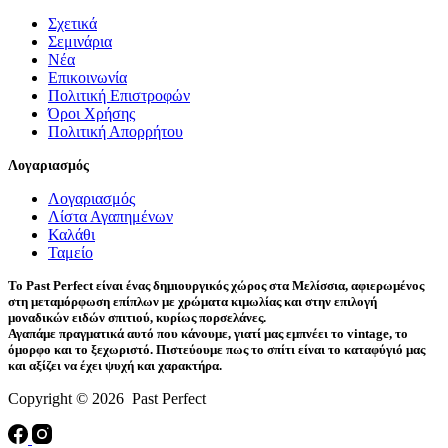
Σχετικά
Σεμινάρια
Νέα
Επικοινωνία
Πολιτική Επιστροφών
Όροι Χρήσης
Πολιτική Απορρήτου
Λογαριασμός
Λογαριασμός
Λίστα Αγαπημένων
Καλάθι
Ταμείο
Το Past Perfect είναι ένας δημιουργικός χώρος στα Μελίσσια, αφιερωμένος
στη μεταμόρφωση επίπλων με χρώματα κιμωλίας και στην επιλογή
μοναδικών ειδών σπιτιού, κυρίως πορσελάνες.
Αγαπάμε πραγματικά αυτό που κάνουμε, γιατί μας εμπνέει το vintage, το
όμορφο και το ξεχωριστό. Πιστεύουμε πως το σπίτι είναι το καταφύγιό μας
και αξίζει να έχει ψυχή και χαρακτήρα.
Copyright © 2026 Past Perfect