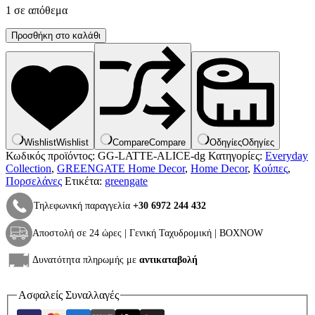
1 σε απόθεμα
Latte
Προσθήκη στο καλάθι
cup
Alice
Dusty
Green
-
Greengate
ποσότητα
Wishlist
Wishlist
Compare
Compare
Οδηγίες
Οδηγίες
Κωδικός προϊόντος:
GG-LATTE-ALICE-dg
Κατηγορίες:
Everyday
Collection
,
GREENGATE Home Decor
,
Home Decor
,
Κούπες
,
Πορσελάνες
Ετικέτα:
greengate
Τηλεφωνική παραγγελία
+30 6972 244 432
Αποστολή σε 24 ώρες | Γενική Ταχυδρομική | BOXNOW
Δυνατότητα πληρωμής με
αντικαταβολή
Ασφαλείς Συναλλαγές