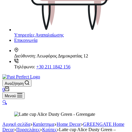
Υπηρεσίες Αναπαλαίωσης
Επικοινωνία
Διεύθυνση:
Λεωφόρος Δημοκρατίας 12
Τηλέφωνο:
+30 211 1842 156
Αναζήτηση
Καλάθι
0
Αγορών
Μενού
🔍
Αρχική σελίδα
Κατάστημα
Home Decor
GREENGATE Home
Decor
Πορσελάνες
Κούπες
Latte cup Alice Dusty Green –