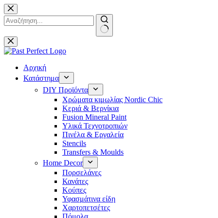
Μετάβαση
στο
περιεχόμενο
No
results
Αρχική
Κατάστημα
DIY Προϊόντα
Χρώματα κιμωλίας Nordic Chic
Κεριά & Βερνίκια
Fusion Mineral Paint
Υλικά Τεχνοτροπιών
Πινέλα & Εργαλεία
Stencils
Transfers & Moulds
Home Decor
Πορσελάνες
Κανάτες
Κούπες
Υφασμάτινα είδη
Χαρτοπετσέτες
Πόμολα