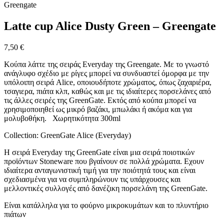
Greengate
Latte cup Alice Dusty Green – Greengate
7,50
€
Κούπα λάττε της σειράς Everyday της Greengate. Mε το γνωστό
ανάγλυφο σχέδιο με ρίγες μπορεί να συνδυαστεί όμορφα με την
υπόλοιπη σειρά Alice, οποιουδήποτε χρώματος, όπως ζαχαριέρα,
τσαγιερα, πιάτα κλπ, καθώς και με τις ιδιαίτερες πορσελάνες από
τις άλλες σειρές της GreenGate. Εκτός από κούπα μπορεί να
χρησιμοποιηθεί ως μικρό βαζάκι, μπωλάκι ή ακόμα και για
μολυβοθήκη. Χωρητικότητα 300ml
Collection: GreenGate Alice (Everyday)
Η σειρά Everyday της GreenGate είναι μια σειρά ποιοτικών
προϊόντων Stoneware που βγαίνουν σε πολλά χρώματα. Εχουν
ιδιαίτερα ανταγωνιστική τιμή για την ποιότητά τους και είναι
σχεδιασμένα για να συμπληρώνουν τις υπάρχουσες και
μελλοντικές συλλογές από δανέζικη πορσελάνη της GreenGate.
Είναι κατάλληλα για το φούρνο μικροκυμάτων και το πλυντήριο
πιάτων