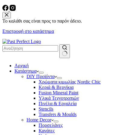
Το καλάθι σας είναι προς το παρόν άδειο.
Επιστροφή στο κατάστημα
No
Αρχική
results
Κατάστημα
DIY Προϊόντα
Χρώματα κιμωλίας Nordic Chic
Κεριά & Βερνίκια
Fusion Mineral Paint
Υλικά Τεχνοτροπιών
Πινέλα & Εργαλεία
Stencils
Transfers & Moulds
Home Decor
Πορσελάνες
Κανάτες