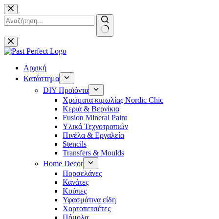
Μετάβαση
στο
περιεχόμενο
No
results
Αρχική
Κατάστημα
DIY Προϊόντα
Χρώματα κιμωλίας Nordic Chic
Κεριά & Βερνίκια
Fusion Mineral Paint
Υλικά Τεχνοτροπιών
Πινέλα & Εργαλεία
Stencils
Transfers & Moulds
Home Decor
Πορσελάνες
Κανάτες
Κούπες
Υφασμάτινα είδη
Χαρτοπετσέτες
Πόμολα