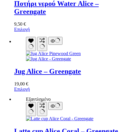
Ποτήρι νερού Water Alice –
Greengate
9,50
€
Αυτό
Επιλογή
το
προϊόν
έχει
πολλαπλές
παραλλαγές.
Οι
επιλογές
Jug Alice – Greengate
μπορούν
να
επιλεγούν
19,00
€
στη
Αυτό
Επιλογή
σελίδα
το
του
Εξαντλημένο
προϊόν
προϊόντος
έχει
πολλαπλές
παραλλαγές.
Οι
επιλογές
Latte cup Alice Coral – Greengate
μπορούν