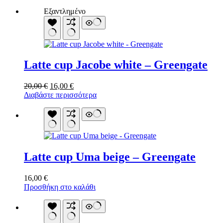
Εξαντλημένο
Latte cup Jacobe white – Greengate
Original
Η
20,00
€
16,00
€
price
τρέχουσα
Διαβάστε περισσότερα
was:
τιμή
20,00 €.
είναι:
16,00 €.
Latte cup Uma beige – Greengate
16,00
€
Προσθήκη στο καλάθι