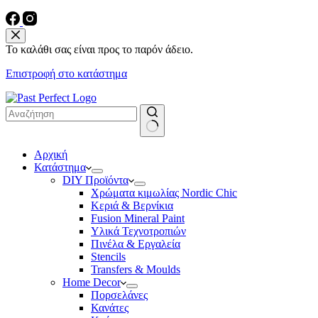
Το καλάθι σας είναι προς το παρόν άδειο.
Επιστροφή στο κατάστημα
No
Αρχική
results
Κατάστημα
DIY Προϊόντα
Χρώματα κιμωλίας Nordic Chic
Κεριά & Βερνίκια
Fusion Mineral Paint
Υλικά Τεχνοτροπιών
Πινέλα & Εργαλεία
Stencils
Transfers & Moulds
Home Decor
Πορσελάνες
Κανάτες