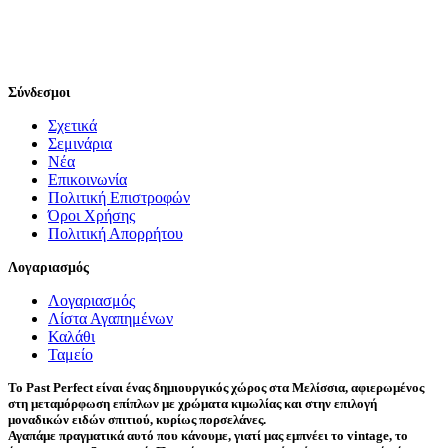
Σύνδεσμοι
Σχετικά
Σεμινάρια
Νέα
Επικοινωνία
Πολιτική Επιστροφών
Όροι Χρήσης
Πολιτική Απορρήτου
Λογαριασμός
Λογαριασμός
Λίστα Αγαπημένων
Καλάθι
Ταμείο
Το Past Perfect είναι ένας δημιουργικός χώρος στα Μελίσσια, αφιερωμένος
στη μεταμόρφωση επίπλων με χρώματα κιμωλίας και στην επιλογή
μοναδικών ειδών σπιτιού, κυρίως πορσελάνες.
Αγαπάμε πραγματικά αυτό που κάνουμε, γιατί μας εμπνέει το vintage, το