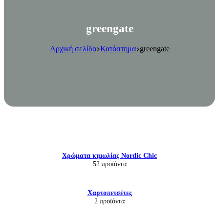
greengate
Αρχική σελίδα
Κατάστημα
greengate
Χρώματα κιμωλίας Nordic Chic
52 προϊόντα
Χαρτοπετσέτες
2 προϊόντα