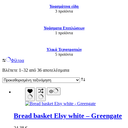
Υφασμάτινα είδη
3 προϊόντα
Υφάσματα Επιπλώσεων
1 προϊόντα
Υλικά Τεχνοτροπιών
5 προϊόντα
Φίλτρα
Βλέπετε 1–32 από 36 αποτελέσματα
Bread basket Elsy white – Greengate
24,38
€