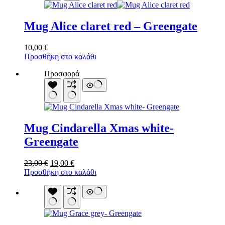
Mug Alice claret red – Greengate
10,00
€
Προσθήκη στο καλάθι
Προσφορά
Mug Cindarella Xmas white-
Greengate
Original
Η
23,00
€
19,00
€
price
τρέχουσα
Προσθήκη στο καλάθι
was:
τιμή
23,00 €.
είναι:
19,00 €.