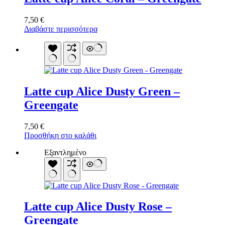
να
επιλεγούν
7,50
€
στη
Διαβάστε περισσότερα
σελίδα
του
προϊόντος
Latte cup Alice Dusty Green –
Greengate
7,50
€
Προσθήκη στο καλάθι
Εξαντλημένο
Latte cup Alice Dusty Rose –
Greengate