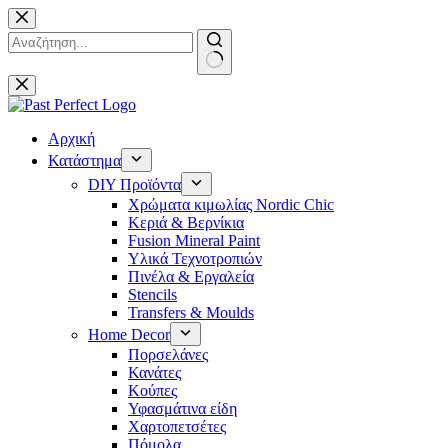
Μετάβαση
στο
περιεχόμενο
No
results
Αρχική
Κατάστημα
DIY Προϊόντα
Χρώματα κιμωλίας Nordic Chic
Κεριά & Βερνίκια
Fusion Mineral Paint
Υλικά Τεχνοτροπιών
Πινέλα & Εργαλεία
Stencils
Transfers & Moulds
Home Decor
Πορσελάνες
Κανάτες
Κούπες
Υφασμάτινα είδη
Χαρτοπετσέτες
Πόμολα