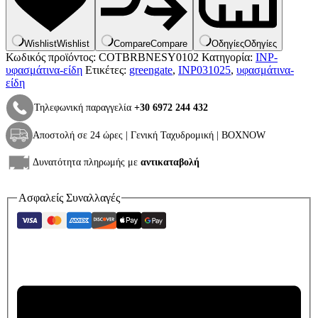
Wishlist
Wishlist
Compare
Compare
Οδηγίες
Οδηγίες
Κωδικός προϊόντος:
COTBRBNESY0102
Κατηγορία:
INP-
υφασμάτινα-είδη
Ετικέτες:
greengate
,
INP031025
,
υφασμάτινα-
είδη
Τηλεφωνική παραγγελία
+30 6972 244 432
Αποστολή σε 24 ώρες | Γενική Ταχυδρομική | BOXNOW
Δυνατότητα πληρωμής με
αντικαταβολή
Ασφαλείς Συναλλαγές