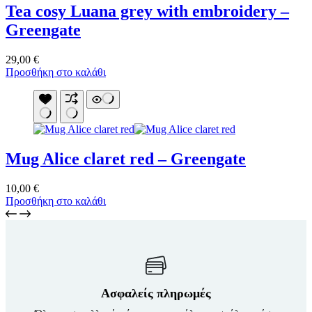
Tea cosy Luana grey with embroidery –
επιλογές
μπορούν
Greengate
να
επιλεγούν
29,00
€
στη
Προσθήκη στο καλάθι
σελίδα
του
προϊόντος
Mug Alice claret red – Greengate
10,00
€
Προσθήκη στο καλάθι
Ασφαλείς πληρωμές