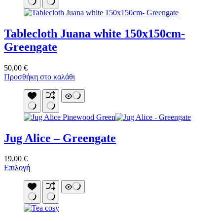
Tablecloth Juana white 150x150cm-
Greengate
50,00
€
Προσθήκη στο καλάθι
Jug Alice – Greengate
19,00
€
Αυτό
Επιλογή
το
προϊόν
έχει
πολλαπλές
παραλλαγές.
Οι