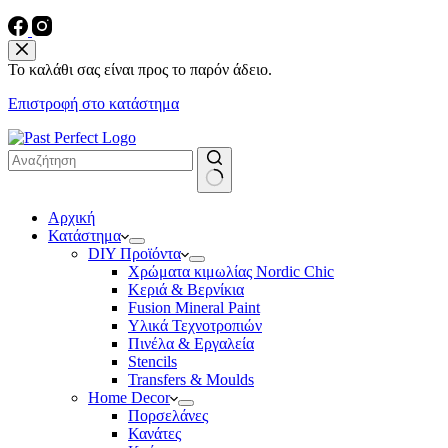
Το καλάθι σας είναι προς το παρόν άδειο.
Επιστροφή στο κατάστημα
No
Αρχική
results
Κατάστημα
DIY Προϊόντα
Χρώματα κιμωλίας Nordic Chic
Κεριά & Βερνίκια
Fusion Mineral Paint
Υλικά Τεχνοτροπιών
Πινέλα & Εργαλεία
Stencils
Transfers & Moulds
Home Decor
Πορσελάνες
Κανάτες