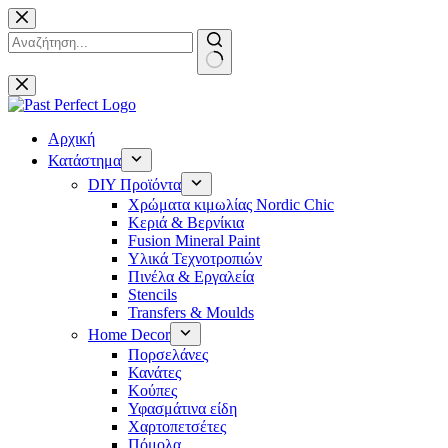
Μετάβαση
στο
περιεχόμενο
No
results
Αρχική
Κατάστημα
DIY Προϊόντα
Χρώματα κιμωλίας Nordic Chic
Κεριά & Βερνίκια
Fusion Mineral Paint
Υλικά Τεχνοτροπιών
Πινέλα & Εργαλεία
Stencils
Transfers & Moulds
Home Decor
Πορσελάνες
Κανάτες
Κούπες
Υφασμάτινα είδη
Χαρτοπετσέτες
Πόμολα