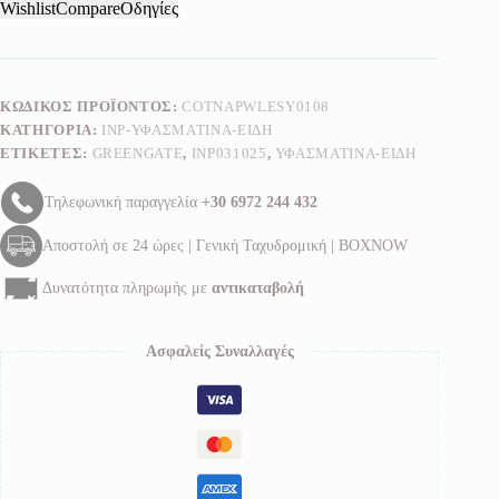
-
Wishlist
Compare
Οδηγίες
Greengate
ποσότητα
ΚΩΔΙΚΌΣ ΠΡΟΪΌΝΤΟΣ:
COTNAPWLESY0108
ΚΑΤΗΓΟΡΊΑ:
INP-ΥΦΑΣΜΆΤΙΝΑ-ΕΊΔΗ
ΕΤΙΚΈΤΕΣ:
GREENGATE
,
INP031025
,
ΥΦΑΣΜΆΤΙΝΑ-ΕΊΔΗ
Τηλεφωνική παραγγελία
+30 6972 244 432
Αποστολή σε 24 ώρες | Γενική Ταχυδρομική | BOXNOW
Δυνατότητα πληρωμής με
αντικαταβολή
Ασφαλείς Συναλλαγές