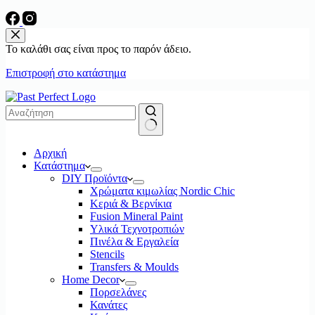
Το καλάθι σας είναι προς το παρόν άδειο.
Επιστροφή στο κατάστημα
No
Αρχική
results
Κατάστημα
DIY Προϊόντα
Χρώματα κιμωλίας Nordic Chic
Κεριά & Βερνίκια
Fusion Mineral Paint
Υλικά Τεχνοτροπιών
Πινέλα & Εργαλεία
Stencils
Transfers & Moulds
Home Decor
Πορσελάνες
Κανάτες