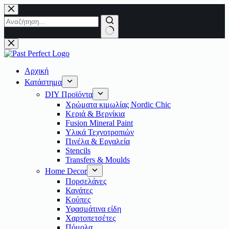
Μετάβαση
στο
περιεχόμενο
No
results
Αρχική
Κατάστημα
DIY Προϊόντα
Χρώματα κιμωλίας Nordic Chic
Κεριά & Βερνίκια
Fusion Mineral Paint
Υλικά Τεχνοτροπιών
Πινέλα & Εργαλεία
Stencils
Transfers & Moulds
Home Decor
Πορσελάνες
Κανάτες
Κούπες
Υφασμάτινα είδη
Χαρτοπετσέτες
Πόμολα