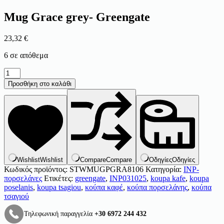
Mug Grace grey- Greengate
23,32
€
6 σε απόθεμα
Mug
Grace
Προσθήκη στο καλάθι
grey-
Greengate
ποσότητα
Wishlist
Wishlist
Compare
Compare
Οδηγίες
Οδηγίες
Κωδικός προϊόντος:
STWMUGPGRA8106
Κατηγορία:
INP-
πορσελάνες
Ετικέτες:
greengate
,
INP031025
,
koupa kafe
,
koupa
poselanis
,
koupa tsagiou
,
κούπα καφέ
,
κούπα πορσελάνης
,
κούπα
τσαγιού
Τηλεφωνική παραγγελία
+30 6972 244 432