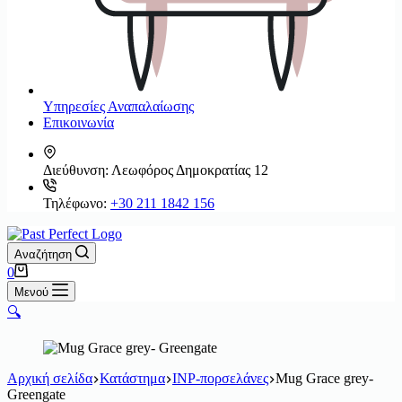
Υπηρεσίες Αναπαλαίωσης
Επικοινωνία
Διεύθυνση:
Λεωφόρος Δημοκρατίας 12
Τηλέφωνο:
+30 211 1842 156
Αναζήτηση
Καλάθι
0
Αγορών
Μενού
🔍
Αρχική σελίδα
Κατάστημα
INP-πορσελάνες
Mug Grace grey-
Greengate