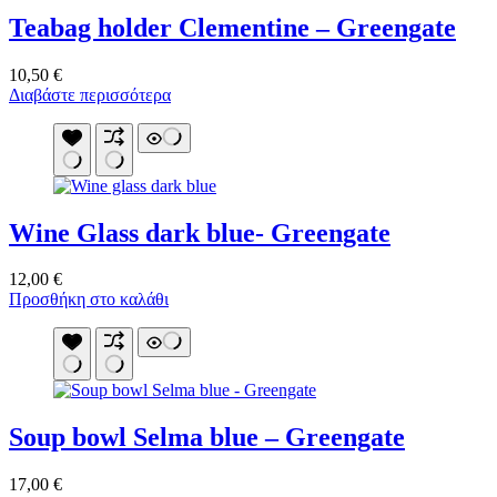
επιλογές
Teabag holder Clementine – Greengate
μπορούν
να
επιλεγούν
10,50
€
στη
Διαβάστε περισσότερα
σελίδα
του
προϊόντος
Wine Glass dark blue- Greengate
12,00
€
Προσθήκη στο καλάθι
Soup bowl Selma blue – Greengate
17,00
€