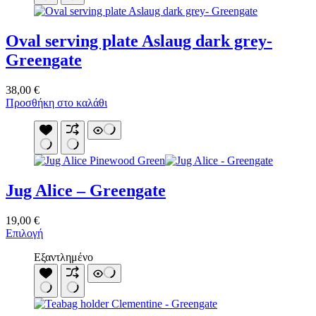
Oval serving plate Aslaug dark grey-
Greengate
38,00
€
Προσθήκη στο καλάθι
Jug Alice – Greengate
19,00
€
Αυτό
Επιλογή
το
Εξαντλημένο
προϊόν
έχει
πολλαπλές
παραλλαγές.
Οι