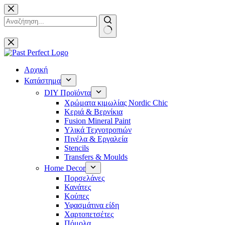
Μετάβαση
στο
περιεχόμενο
No
results
Αρχική
Κατάστημα
DIY Προϊόντα
Χρώματα κιμωλίας Nordic Chic
Κεριά & Βερνίκια
Fusion Mineral Paint
Υλικά Τεχνοτροπιών
Πινέλα & Εργαλεία
Stencils
Transfers & Moulds
Home Decor
Πορσελάνες
Κανάτες
Κούπες
Υφασμάτινα είδη
Χαρτοπετσέτες
Πόμολα