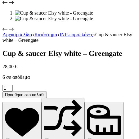
Αρχική σελίδα
Κατάστημα
INP-πορσελάνες
Cup & saucer Elsy
white – Greengate
Cup & saucer Elsy white – Greengate
28,00
€
6 σε απόθεμα
Cup
&
Προσθήκη στο καλάθι
saucer
Elsy
white
-
Greengate
ποσότητα