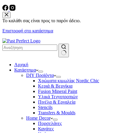
Το καλάθι σας είναι προς το παρόν άδειο.
Επιστροφή στο κατάστημα
No
Αρχική
results
Κατάστημα
DIY Προϊόντα
Χρώματα κιμωλίας Nordic Chic
Κεριά & Βερνίκια
Fusion Mineral Paint
Υλικά Τεχνοτροπιών
Πινέλα & Εργαλεία
Stencils
Transfers & Moulds
Home Decor
Πορσελάνες
Κανάτες