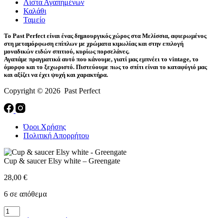
Λίστα Αγαπημένων
Καλάθι
Ταμείο
Το Past Perfect είναι ένας δημιουργικός χώρος στα Μελίσσια, αφιερωμένος
στη μεταμόρφωση επίπλων με χρώματα κιμωλίας και στην επιλογή
μοναδικών ειδών σπιτιού, κυρίως πορσελάνες.
Αγαπάμε πραγματικά αυτό που κάνουμε, γιατί μας εμπνέει το vintage, το
όμορφο και το ξεχωριστό. Πιστεύουμε πως το σπίτι είναι το καταφύγιό μας
και αξίζει να έχει ψυχή και χαρακτήρα.
Copyright © 2026 Past Perfect
Όροι Χρήσης
Πολιτική Απορρήτου
Cup & saucer Elsy white – Greengate
28,00
€
6 σε απόθεμα
Cup