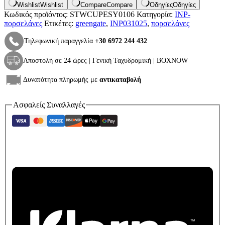
Wishlist
Wishlist
Compare
Compare
Οδηγίες
Οδηγίες
Κωδικός προϊόντος:
STWCUPESY0106
Κατηγορία:
INP-
πορσελάνες
Ετικέτες:
greengate
,
INP031025
,
πορσελάνες
Τηλεφωνική παραγγελία
+30 6972 244 432
Αποστολή σε 24 ώρες | Γενική Ταχυδρομική | BOXNOW
Δυνατότητα πληρωμής με
αντικαταβολή
Ασφαλείς Συναλλαγές