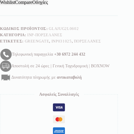
ποσότητα
Wishlist
Compare
Οδηγίες
ΚΩΔΙΚΌΣ ΠΡΟΪΌΝΤΟΣ:
GLAJUG2L0602
ΚΑΤΗΓΟΡΊΑ:
INP-ΠΟΡΣΕΛΆΝΕΣ
ΕΤΙΚΈΤΕΣ:
GREENGATE
,
INP031025
,
ΠΟΡΣΕΛΆΝΕΣ
Τηλεφωνική παραγγελία
+30 6972 244 432
Αποστολή σε 24 ώρες | Γενική Ταχυδρομική | BOXNOW
Δυνατότητα πληρωμής με
αντικαταβολή
Ασφαλείς Συναλλαγές