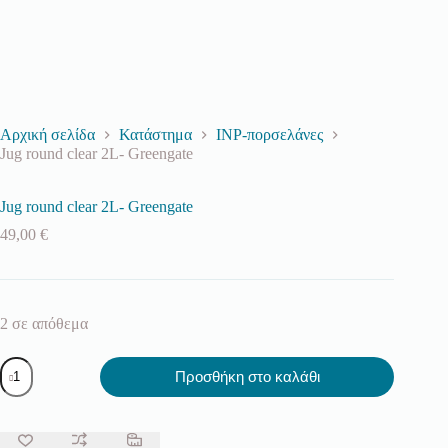
Αρχική σελίδα
Κατάστημα
INP-πορσελάνες
Jug round clear 2L- Greengate
Jug round clear 2L- Greengate
49,00
€
2 σε απόθεμα
Jug
Προσθήκη στο καλάθι
round
clear
2L-
Greengate