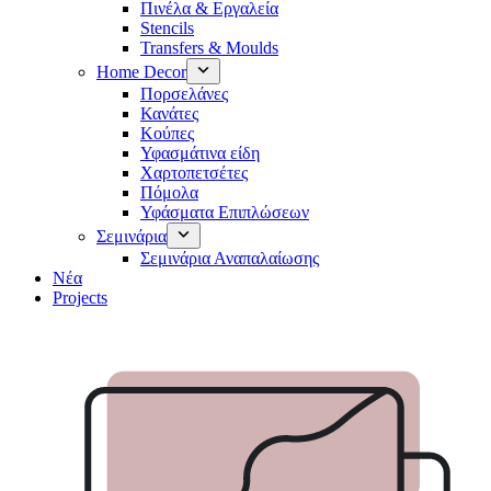
Πινέλα & Εργαλεία
Stencils
Transfers & Moulds
Home Decor
Πορσελάνες
Κανάτες
Κούπες
Υφασμάτινα είδη
Χαρτοπετσέτες
Πόμολα
Υφάσματα Επιπλώσεων
Σεμινάρια
Σεμινάρια Αναπαλαίωσης
Νέα
Projects