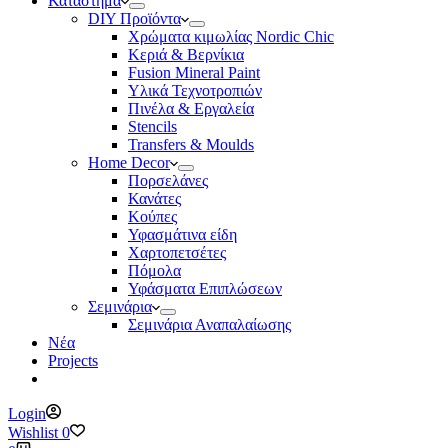
Κατάστημα
DIY Προϊόντα
Χρώματα κιμωλίας Nordic Chic
Κεριά & Βερνίκια
Fusion Mineral Paint
Υλικά Τεχνοτροπιών
Πινέλα & Εργαλεία
Stencils
Transfers & Moulds
Home Decor
Πορσελάνες
Κανάτες
Κούπες
Υφασμάτινα είδη
Χαρτοπετσέτες
Πόμολα
Υφάσματα Επιπλώσεων
Σεμινάρια
Σεμινάρια Αναπαλαίωσης
Νέα
Projects
Login
Wishlist
0