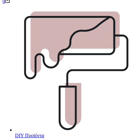
Καλάθι
0
Αγορών
DIY Προϊόντα