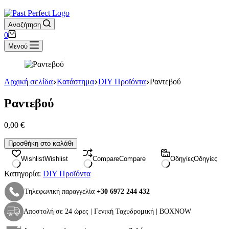
Αναζήτηση
Καλάθι
0
Αγορών
Μενού
Αρχική σελίδα
Κατάστημα
DIY Προϊόντα
Ραντεβού
Ραντεβού
0,00
€
Ραντεβού
Προσθήκη στο καλάθι
ποσότητα
Wishlist
Wishlist
Compare
Compare
Οδηγίες
Οδηγίες
Κατηγορία:
DIY Προϊόντα
Τηλεφωνική παραγγελία
+30 6972 244 432
Αποστολή σε 24 ώρες | Γενική Ταχυδρομική | BOXNOW