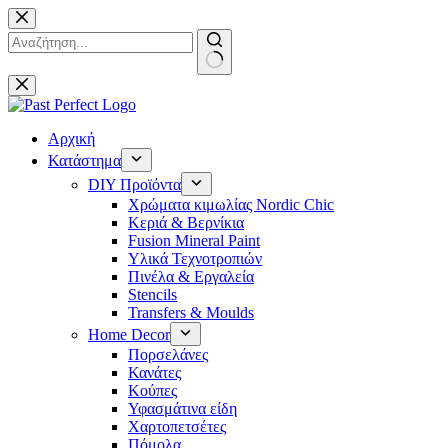
Μετάβαση
στο
περιεχόμενο
No
results
Αρχική
Κατάστημα
DIY Προϊόντα
Χρώματα κιμωλίας Nordic Chic
Κεριά & Βερνίκια
Fusion Mineral Paint
Υλικά Τεχνοτροπιών
Πινέλα & Εργαλεία
Stencils
Transfers & Moulds
Home Decor
Πορσελάνες
Κανάτες
Κούπες
Υφασμάτινα είδη
Χαρτοπετσέτες
Πόμολα