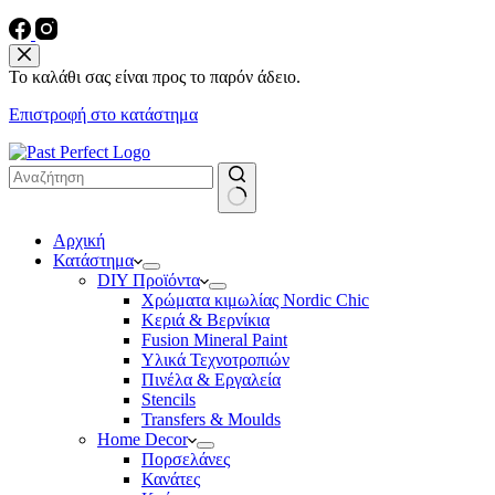
Το καλάθι σας είναι προς το παρόν άδειο.
Επιστροφή στο κατάστημα
No
Αρχική
results
Κατάστημα
DIY Προϊόντα
Χρώματα κιμωλίας Nordic Chic
Κεριά & Βερνίκια
Fusion Mineral Paint
Υλικά Τεχνοτροπιών
Πινέλα & Εργαλεία
Stencils
Transfers & Moulds
Home Decor
Πορσελάνες
Κανάτες