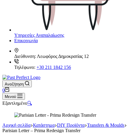
Υπηρεσίες Αναπαλαίωσης
Επικοινωνία
Διεύθυνση:
Λεωφόρος Δημοκρατίας 12
Τηλέφωνο:
+30 211 1842 156
Αναζήτηση
Καλάθι
0
Αγορών
Μενού
Εξαντλημένο
🔍
Αρχική σελίδα
Κατάστημα
DIY Προϊόντα
Transfers & Moulds
Parisian Letter – Prima Redesign Transfer