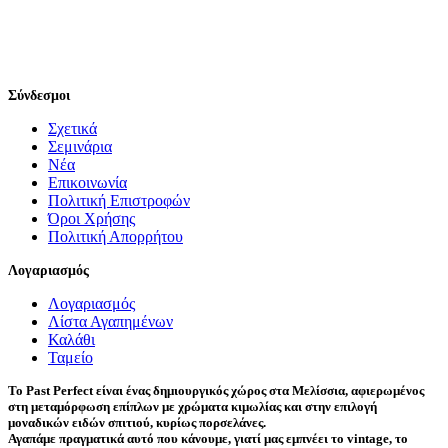
Σύνδεσμοι
Σχετικά
Σεμινάρια
Νέα
Επικοινωνία
Πολιτική Επιστροφών
Όροι Χρήσης
Πολιτική Απορρήτου
Λογαριασμός
Λογαριασμός
Λίστα Αγαπημένων
Καλάθι
Ταμείο
Το Past Perfect είναι ένας δημιουργικός χώρος στα Μελίσσια, αφιερωμένος
στη μεταμόρφωση επίπλων με χρώματα κιμωλίας και στην επιλογή
μοναδικών ειδών σπιτιού, κυρίως πορσελάνες.
Αγαπάμε πραγματικά αυτό που κάνουμε, γιατί μας εμπνέει το vintage, το