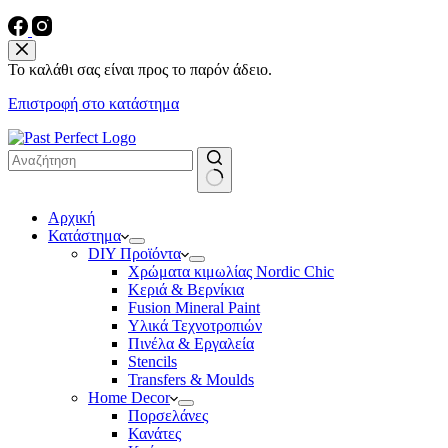
Το καλάθι σας είναι προς το παρόν άδειο.
Επιστροφή στο κατάστημα
No
Αρχική
results
Κατάστημα
DIY Προϊόντα
Χρώματα κιμωλίας Nordic Chic
Κεριά & Βερνίκια
Fusion Mineral Paint
Υλικά Τεχνοτροπιών
Πινέλα & Εργαλεία
Stencils
Transfers & Moulds
Home Decor
Πορσελάνες
Κανάτες