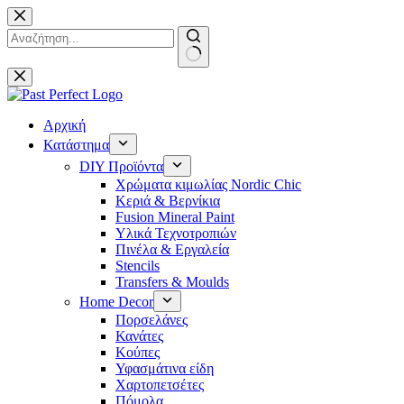
Μετάβαση
στο
περιεχόμενο
No
results
Αρχική
Κατάστημα
DIY Προϊόντα
Χρώματα κιμωλίας Nordic Chic
Κεριά & Βερνίκια
Fusion Mineral Paint
Υλικά Τεχνοτροπιών
Πινέλα & Εργαλεία
Stencils
Transfers & Moulds
Home Decor
Πορσελάνες
Κανάτες
Κούπες
Υφασμάτινα είδη
Χαρτοπετσέτες
Πόμολα