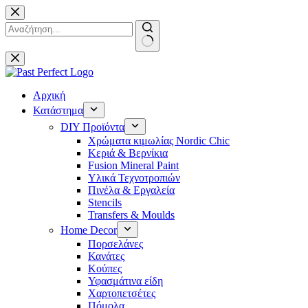
Μετάβαση
στο
περιεχόμενο
No
results
Αρχική
Κατάστημα
DIY Προϊόντα
Χρώματα κιμωλίας Nordic Chic
Κεριά & Βερνίκια
Fusion Mineral Paint
Υλικά Τεχνοτροπιών
Πινέλα & Εργαλεία
Stencils
Transfers & Moulds
Home Decor
Πορσελάνες
Κανάτες
Κούπες
Υφασμάτινα είδη
Χαρτοπετσέτες
Πόμολα