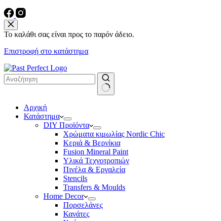
Το καλάθι σας είναι προς το παρόν άδειο.
Επιστροφή στο κατάστημα
No
Αρχική
results
Κατάστημα
DIY Προϊόντα
Χρώματα κιμωλίας Nordic Chic
Κεριά & Βερνίκια
Fusion Mineral Paint
Υλικά Τεχνοτροπιών
Πινέλα & Εργαλεία
Stencils
Transfers & Moulds
Home Decor
Πορσελάνες
Κανάτες