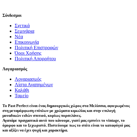
Σύνδεσμοι
Σχετικά
Σεμινάρια
Νέα
Επικοινωνία
Πολιτική Επιστροφών
Όροι Χρήσης
Πολιτική Απορρήτου
Λογαριασμός
Λογαριασμός
Λίστα Αγαπημένων
Καλάθι
Ταμείο
Το Past Perfect είναι ένας δημιουργικός χώρος στα Μελίσσια, αφιερωμένος
στη μεταμόρφωση επίπλων με χρώματα κιμωλίας και στην επιλογή
μοναδικών ειδών σπιτιού, κυρίως πορσελάνες.
Αγαπάμε πραγματικά αυτό που κάνουμε, γιατί μας εμπνέει το vintage, το
όμορφο και το ξεχωριστό. Πιστεύουμε πως το σπίτι είναι το καταφύγιό μας
και αξίζει να έχει ψυχή και χαρακτήρα.