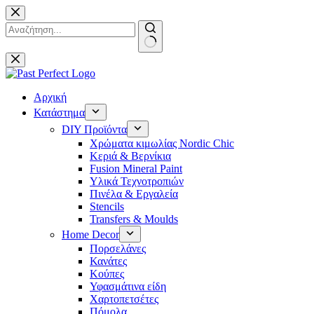
Μετάβαση
στο
περιεχόμενο
No
results
Αρχική
Κατάστημα
DIY Προϊόντα
Χρώματα κιμωλίας Nordic Chic
Κεριά & Βερνίκια
Fusion Mineral Paint
Υλικά Τεχνοτροπιών
Πινέλα & Εργαλεία
Stencils
Transfers & Moulds
Home Decor
Πορσελάνες
Κανάτες
Κούπες
Υφασμάτινα είδη
Χαρτοπετσέτες
Πόμολα