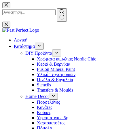
Μετάβαση
στο
περιεχόμενο
No
results
Αρχική
Κατάστημα
DIY Προϊόντα
Χρώματα κιμωλίας Nordic Chic
Κεριά & Βερνίκια
Fusion Mineral Paint
Υλικά Τεχνοτροπιών
Πινέλα & Εργαλεία
Stencils
Transfers & Moulds
Home Decor
Πορσελάνες
Κανάτες
Κούπες
Υφασμάτινα είδη
Χαρτοπετσέτες
Πόμολα