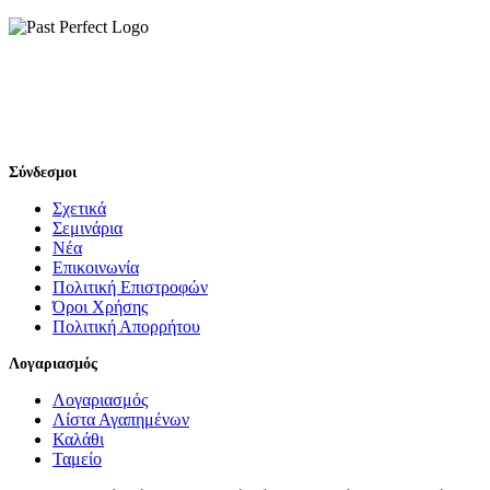
Σύνδεσμοι
Σχετικά
Σεμινάρια
Νέα
Επικοινωνία
Πολιτική Επιστροφών
Όροι Χρήσης
Πολιτική Απορρήτου
Λογαριασμός
Λογαριασμός
Λίστα Αγαπημένων
Καλάθι
Ταμείο