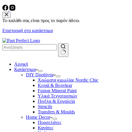
Το καλάθι σας είναι προς το παρόν άδειο.
Επιστροφή στο κατάστημα
No
Αρχική
results
Κατάστημα
DIY Προϊόντα
Χρώματα κιμωλίας Nordic Chic
Κεριά & Βερνίκια
Fusion Mineral Paint
Υλικά Τεχνοτροπιών
Πινέλα & Εργαλεία
Stencils
Transfers & Moulds
Home Decor
Πορσελάνες
Κανάτες