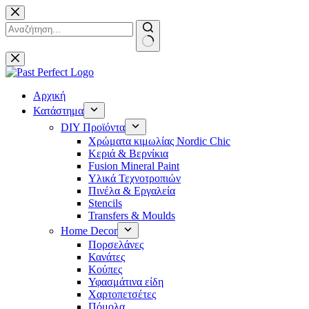
Μετάβαση
στο
περιεχόμενο
No
results
Αρχική
Κατάστημα
DIY Προϊόντα
Χρώματα κιμωλίας Nordic Chic
Κεριά & Βερνίκια
Fusion Mineral Paint
Υλικά Τεχνοτροπιών
Πινέλα & Εργαλεία
Stencils
Transfers & Moulds
Home Decor
Πορσελάνες
Κανάτες
Κούπες
Υφασμάτινα είδη
Χαρτοπετσέτες
Πόμολα