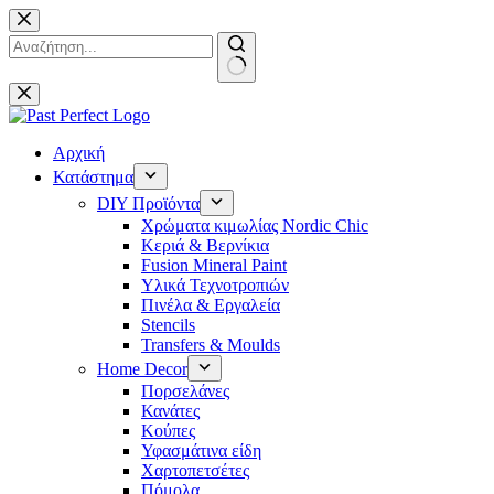
Μετάβαση
στο
περιεχόμενο
No
results
Αρχική
Κατάστημα
DIY Προϊόντα
Χρώματα κιμωλίας Nordic Chic
Κεριά & Βερνίκια
Fusion Mineral Paint
Υλικά Τεχνοτροπιών
Πινέλα & Εργαλεία
Stencils
Transfers & Moulds
Home Decor
Πορσελάνες
Κανάτες
Κούπες
Υφασμάτινα είδη
Χαρτοπετσέτες
Πόμολα