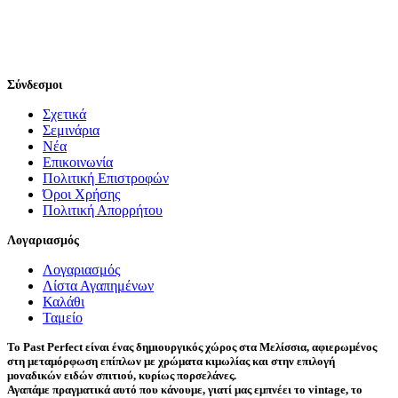
Σύνδεσμοι
Σχετικά
Σεμινάρια
Νέα
Επικοινωνία
Πολιτική Επιστροφών
Όροι Χρήσης
Πολιτική Απορρήτου
Λογαριασμός
Λογαριασμός
Λίστα Αγαπημένων
Καλάθι
Ταμείο
Το Past Perfect είναι ένας δημιουργικός χώρος στα Μελίσσια, αφιερωμένος
στη μεταμόρφωση επίπλων με χρώματα κιμωλίας και στην επιλογή
μοναδικών ειδών σπιτιού, κυρίως πορσελάνες.
Αγαπάμε πραγματικά αυτό που κάνουμε, γιατί μας εμπνέει το vintage, το