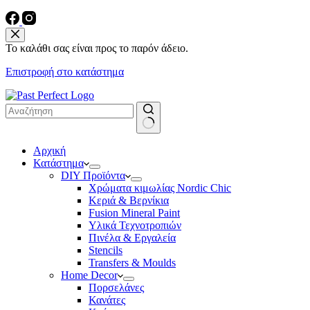
Το καλάθι σας είναι προς το παρόν άδειο.
Επιστροφή στο κατάστημα
No
Αρχική
results
Κατάστημα
DIY Προϊόντα
Χρώματα κιμωλίας Nordic Chic
Κεριά & Βερνίκια
Fusion Mineral Paint
Υλικά Τεχνοτροπιών
Πινέλα & Εργαλεία
Stencils
Transfers & Moulds
Home Decor
Πορσελάνες
Κανάτες