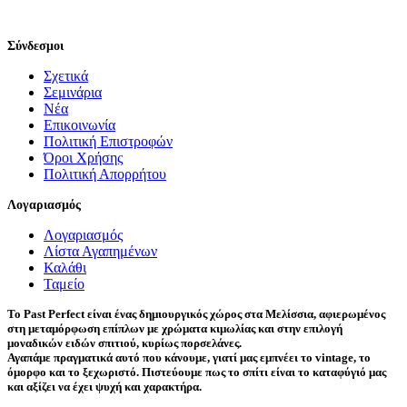
Σύνδεσμοι
Σχετικά
Σεμινάρια
Νέα
Επικοινωνία
Πολιτική Επιστροφών
Όροι Χρήσης
Πολιτική Απορρήτου
Λογαριασμός
Λογαριασμός
Λίστα Αγαπημένων
Καλάθι
Ταμείο
Το Past Perfect είναι ένας δημιουργικός χώρος στα Μελίσσια, αφιερωμένος
στη μεταμόρφωση επίπλων με χρώματα κιμωλίας και στην επιλογή
μοναδικών ειδών σπιτιού, κυρίως πορσελάνες.
Αγαπάμε πραγματικά αυτό που κάνουμε, γιατί μας εμπνέει το vintage, το
όμορφο και το ξεχωριστό. Πιστεύουμε πως το σπίτι είναι το καταφύγιό μας
και αξίζει να έχει ψυχή και χαρακτήρα.