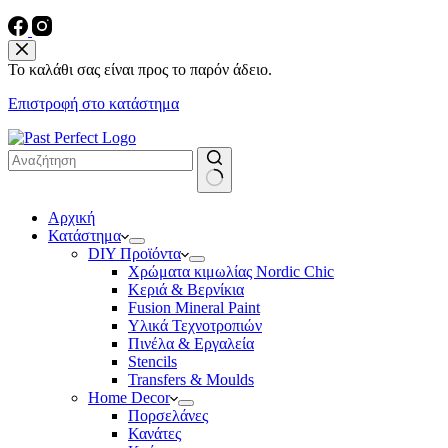
Το καλάθι σας είναι προς το παρόν άδειο.
Επιστροφή στο κατάστημα
No
Αρχική
results
Κατάστημα
DIY Προϊόντα
Χρώματα κιμωλίας Nordic Chic
Κεριά & Βερνίκια
Fusion Mineral Paint
Υλικά Τεχνοτροπιών
Πινέλα & Εργαλεία
Stencils
Transfers & Moulds
Home Decor
Πορσελάνες
Κανάτες