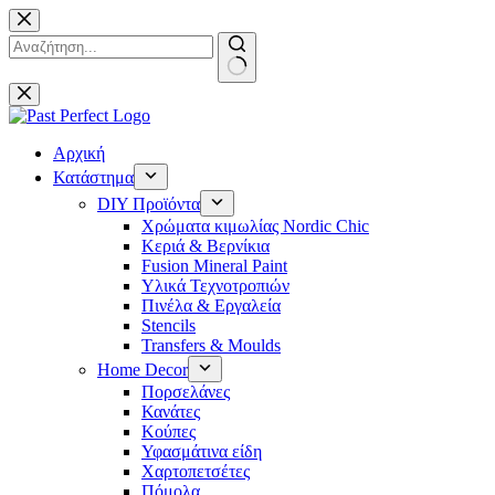
Μετάβαση
στο
περιεχόμενο
No
results
Αρχική
Κατάστημα
DIY Προϊόντα
Χρώματα κιμωλίας Nordic Chic
Κεριά & Βερνίκια
Fusion Mineral Paint
Υλικά Τεχνοτροπιών
Πινέλα & Εργαλεία
Stencils
Transfers & Moulds
Home Decor
Πορσελάνες
Κανάτες
Κούπες
Υφασμάτινα είδη
Χαρτοπετσέτες
Πόμολα