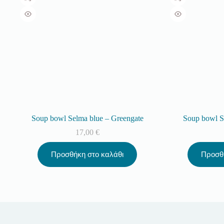
Soup bowl Selma blue – Greengate
Soup bowl S
17,00
€
Προσθήκη στο καλάθι
Προσθ