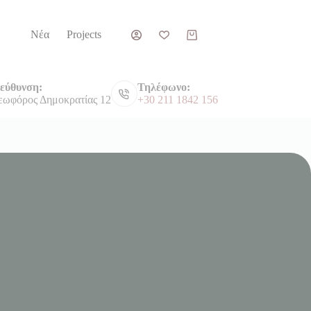
Νέα
Projects
Καλάθι
Αγορών
ιεύθυνση:
Τηλέφωνο:
εωφόρος Δημοκρατίας 12
+30 211 1842 156