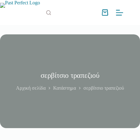
Μετάβαση
στο
περιεχόμενο
Καλάθι
Αγορών
σερβίτσιο τραπεζιού
Αρχική σελίδα
Κατάστημα
σερβίτσιο τραπεζιού