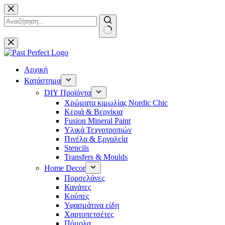
Μετάβαση
στο
περιεχόμενο
No
results
Αρχική
Κατάστημα
DIY Προϊόντα
Χρώματα κιμωλίας Nordic Chic
Κεριά & Βερνίκια
Fusion Mineral Paint
Υλικά Τεχνοτροπιών
Πινέλα & Εργαλεία
Stencils
Transfers & Moulds
Home Decor
Πορσελάνες
Κανάτες
Κούπες
Υφασμάτινα είδη
Χαρτοπετσέτες
Πόμολα