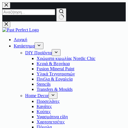
Μετάβαση
στο
περιεχόμενο
No
results
Αρχική
Κατάστημα
DIY Προϊόντα
Χρώματα κιμωλίας Nordic Chic
Κεριά & Βερνίκια
Fusion Mineral Paint
Υλικά Τεχνοτροπιών
Πινέλα & Εργαλεία
Stencils
Transfers & Moulds
Home Decor
Πορσελάνες
Κανάτες
Κούπες
Υφασμάτινα είδη
Χαρτοπετσέτες
Πόμολα