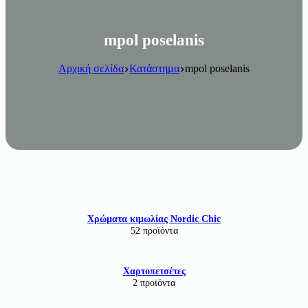
mpol poselanis
Αρχική σελίδα
Κατάστημα
mpol poselanis
Χρώματα κιμωλίας Nordic Chic
52 προϊόντα
Χαρτοπετσέτες
2 προϊόντα