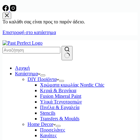
Το καλάθι σας είναι προς το παρόν άδειο.
Επιστροφή στο κατάστημα
No
Αρχική
results
Κατάστημα
DIY Προϊόντα
Χρώματα κιμωλίας Nordic Chic
Κεριά & Βερνίκια
Fusion Mineral Paint
Υλικά Τεχνοτροπιών
Πινέλα & Εργαλεία
Stencils
Transfers & Moulds
Home Decor
Πορσελάνες
Κανάτες