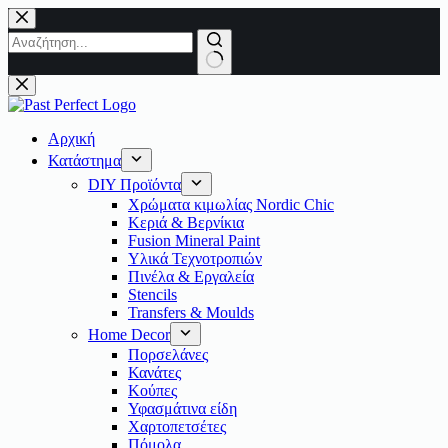
Μετάβαση
στο
περιεχόμενο
No
results
Αρχική
Κατάστημα
DIY Προϊόντα
Χρώματα κιμωλίας Nordic Chic
Κεριά & Βερνίκια
Fusion Mineral Paint
Υλικά Τεχνοτροπιών
Πινέλα & Εργαλεία
Stencils
Transfers & Moulds
Home Decor
Πορσελάνες
Κανάτες
Κούπες
Υφασμάτινα είδη
Χαρτοπετσέτες
Πόμολα