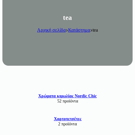
tea
Αρχική σελίδα
Κατάστημα
tea
Χρώματα κιμωλίας Nordic Chic
52 προϊόντα
Χαρτοπετσέτες
2 προϊόντα