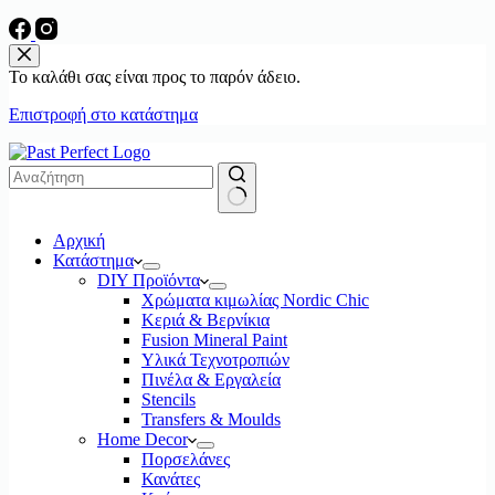
Το καλάθι σας είναι προς το παρόν άδειο.
Επιστροφή στο κατάστημα
No
Αρχική
results
Κατάστημα
DIY Προϊόντα
Χρώματα κιμωλίας Nordic Chic
Κεριά & Βερνίκια
Fusion Mineral Paint
Υλικά Τεχνοτροπιών
Πινέλα & Εργαλεία
Stencils
Transfers & Moulds
Home Decor
Πορσελάνες
Κανάτες