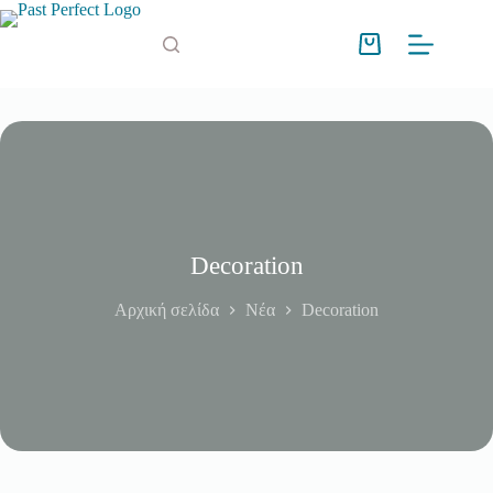
Μετάβαση
στο
περιεχόμενο
Καλάθι
Αγορών
Decoration
Αρχική σελίδα
Νέα
Decoration