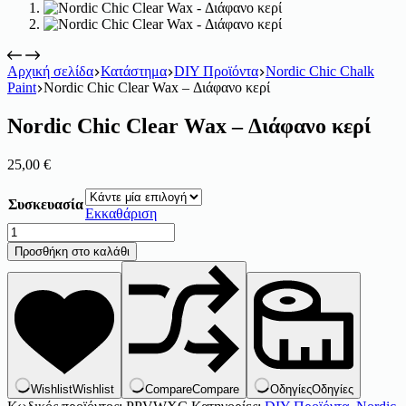
Αρχική σελίδα
Κατάστημα
DIY Προϊόντα
Nordic Chic Chalk
Paint
Nordic Chic Clear Wax – Διάφανο κερί
Nordic Chic Clear Wax – Διάφανο κερί
25,00
€
Συσκευασία
Εκκαθάριση
Nordic
Chic
Προσθήκη στο καλάθι
Clear
Wax
-
Διάφανο
κερί
ποσότητα
Wishlist
Wishlist
Compare
Compare
Οδηγίες
Οδηγίες