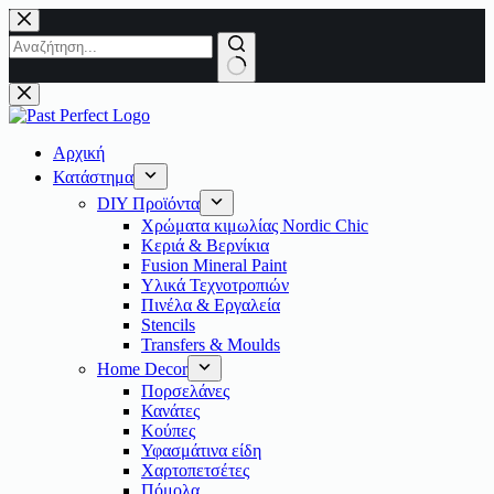
Μετάβαση
στο
περιεχόμενο
No
results
Αρχική
Κατάστημα
DIY Προϊόντα
Χρώματα κιμωλίας Nordic Chic
Κεριά & Βερνίκια
Fusion Mineral Paint
Υλικά Τεχνοτροπιών
Πινέλα & Εργαλεία
Stencils
Transfers & Moulds
Home Decor
Πορσελάνες
Κανάτες
Κούπες
Υφασμάτινα είδη
Χαρτοπετσέτες
Πόμολα