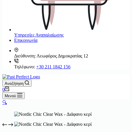
Υπηρεσίες Αναπαλαίωσης
Επικοινωνία
Διεύθυνση:
Λεωφόρος Δημοκρατίας 12
Τηλέφωνο:
+30 211 1842 156
Αναζήτηση
Καλάθι
0
Αγορών
Μενού
🔍