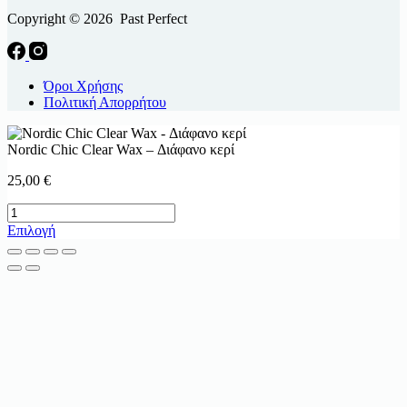
Copyright © 2026 Past Perfect
Όροι Χρήσης
Πολιτική Απορρήτου
Nordic Chic Clear Wax – Διάφανο κερί
25,00
€
Nordic
Chic
Αυτό
Επιλογή
Clear
το
Wax
προϊόν
-
έχει
Διάφανο
πολλαπλές
κερί
παραλλαγές.
ποσότητα
Οι
επιλογές
μπορούν
να
επιλεγούν