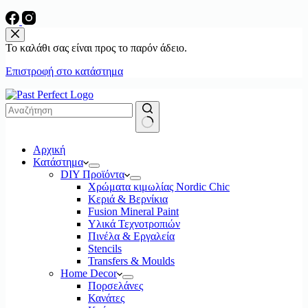
Το καλάθι σας είναι προς το παρόν άδειο.
Επιστροφή στο κατάστημα
No
Αρχική
results
Κατάστημα
DIY Προϊόντα
Χρώματα κιμωλίας Nordic Chic
Κεριά & Βερνίκια
Fusion Mineral Paint
Υλικά Τεχνοτροπιών
Πινέλα & Εργαλεία
Stencils
Transfers & Moulds
Home Decor
Πορσελάνες
Κανάτες