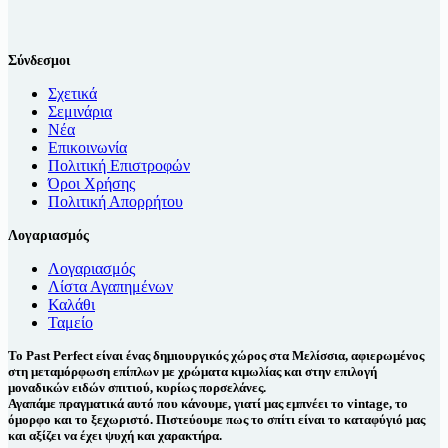
Σύνδεσμοι
Σχετικά
Σεμινάρια
Νέα
Επικοινωνία
Πολιτική Επιστροφών
Όροι Χρήσης
Πολιτική Απορρήτου
Λογαριασμός
Λογαριασμός
Λίστα Αγαπημένων
Καλάθι
Ταμείο
Το Past Perfect είναι ένας δημιουργικός χώρος στα Μελίσσια, αφιερωμένος
στη μεταμόρφωση επίπλων με χρώματα κιμωλίας και στην επιλογή
μοναδικών ειδών σπιτιού, κυρίως πορσελάνες.
Αγαπάμε πραγματικά αυτό που κάνουμε, γιατί μας εμπνέει το vintage, το
όμορφο και το ξεχωριστό. Πιστεύουμε πως το σπίτι είναι το καταφύγιό μας
και αξίζει να έχει ψυχή και χαρακτήρα.