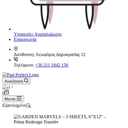
Υπηρεσίες Αναπαλαίωσης
Επικοινωνία
Διεύθυνση:
Λεωφόρος Δημοκρατίας 12
Τηλέφωνο:
+30 211 1842 156
Αναζήτηση
▼
Καλάθι
0
Αγορών
Μενού
Εξαντλημένο
🔍