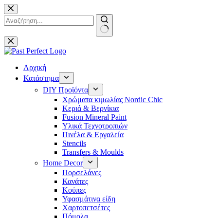
Μετάβαση
στο
περιεχόμενο
No
results
Αρχική
Κατάστημα
DIY Προϊόντα
Χρώματα κιμωλίας Nordic Chic
Κεριά & Βερνίκια
Fusion Mineral Paint
Υλικά Τεχνοτροπιών
Πινέλα & Εργαλεία
Stencils
Transfers & Moulds
Home Decor
Πορσελάνες
Κανάτες
Κούπες
Υφασμάτινα είδη
Χαρτοπετσέτες
Πόμολα