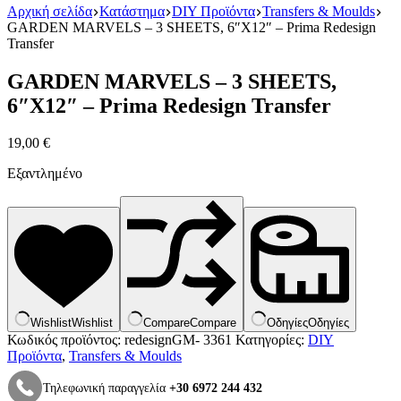
Αρχική σελίδα
Κατάστημα
DIY Προϊόντα
Transfers & Moulds
GARDEN MARVELS – 3 SHEETS, 6″X12″ – Prima Redesign
Transfer
GARDEN MARVELS – 3 SHEETS,
6″X12″ – Prima Redesign Transfer
19,00
€
Εξαντλημένο
Wishlist
Wishlist
Compare
Compare
Οδηγίες
Οδηγίες
Κωδικός προϊόντος:
redesignGM- 3361
Κατηγορίες:
DIY
Προϊόντα
,
Transfers & Moulds
Τηλεφωνική παραγγελία
+30 6972 244 432