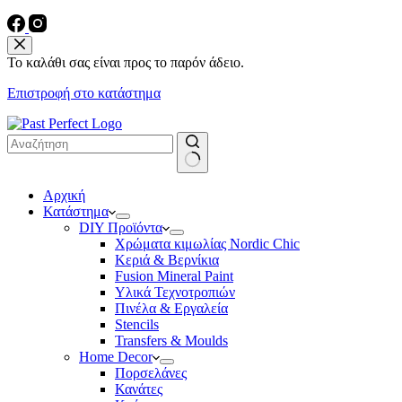
Το καλάθι σας είναι προς το παρόν άδειο.
Επιστροφή στο κατάστημα
No
Αρχική
results
Κατάστημα
DIY Προϊόντα
Χρώματα κιμωλίας Nordic Chic
Κεριά & Βερνίκια
Fusion Mineral Paint
Υλικά Τεχνοτροπιών
Πινέλα & Εργαλεία
Stencils
Transfers & Moulds
Home Decor
Πορσελάνες
Κανάτες