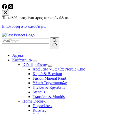
Το καλάθι σας είναι προς το παρόν άδειο.
Επιστροφή στο κατάστημα
No
Αρχική
results
Κατάστημα
DIY Προϊόντα
Χρώματα κιμωλίας Nordic Chic
Κεριά & Βερνίκια
Fusion Mineral Paint
Υλικά Τεχνοτροπιών
Πινέλα & Εργαλεία
Stencils
Transfers & Moulds
Home Decor
Πορσελάνες
Κανάτες