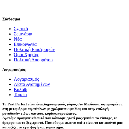
Σύνδεσμοι
Σχετικά
Σεμινάρια
Νέα
Επικοινωνία
Πολιτική Επιστροφών
Όροι Χρήσης
Πολιτική Απορρήτου
Λογαριασμός
Λογαριασμός
Λίστα Αγαπημένων
Καλάθι
Ταμείο
Το Past Perfect είναι ένας δημιουργικός χώρος στα Μελίσσια, αφιερωμένος
στη μεταμόρφωση επίπλων με χρώματα κιμωλίας και στην επιλογή
μοναδικών ειδών σπιτιού, κυρίως πορσελάνες.
Αγαπάμε πραγματικά αυτό που κάνουμε, γιατί μας εμπνέει το vintage, το
όμορφο και το ξεχωριστό. Πιστεύουμε πως το σπίτι είναι το καταφύγιό μας
και αξίζει να έχει ψυχή και χαρακτήρα.