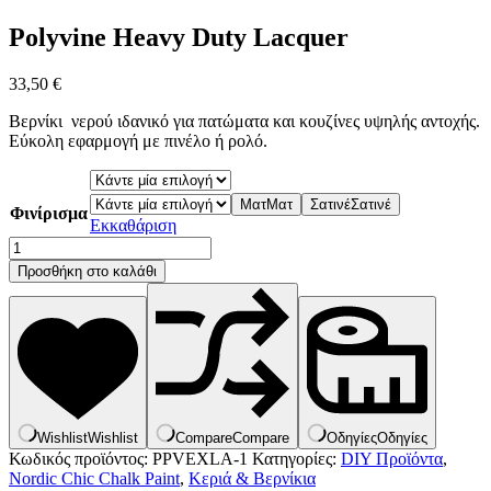
Polyvine Heavy Duty Lacquer
33,50
€
Βερνίκι νερού ιδανικό για πατώματα και κουζίνες υψηλής αντοχής.
Εύκολη εφαρμογή με πινέλο ή ρολό.
Ματ
Ματ
Σατινέ
Σατινέ
Φινίρισμα
Εκκαθάριση
Polyvine
Heavy
Προσθήκη στο καλάθι
Duty
Lacquer
ποσότητα
Wishlist
Wishlist
Compare
Compare
Οδηγίες
Οδηγίες
Κωδικός προϊόντος:
PPVEXLA-1
Κατηγορίες:
DIY Προϊόντα
,
Nordic Chic Chalk Paint
,
Κεριά & Βερνίκια