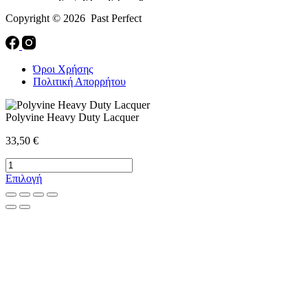
Copyright © 2026 Past Perfect
Όροι Χρήσης
Πολιτική Απορρήτου
Polyvine Heavy Duty Lacquer
33,50
€
Polyvine
Heavy
Αυτό
Επιλογή
Duty
το
Lacquer
προϊόν
ποσότητα
έχει
πολλαπλές
παραλλαγές.
Οι
επιλογές
μπορούν
να
επιλεγούν