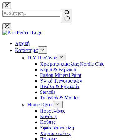
Μετάβαση
στο
περιεχόμενο
No
results
Αρχική
Κατάστημα
DIY Προϊόντα
Χρώματα κιμωλίας Nordic Chic
Κεριά & Βερνίκια
Fusion Mineral Paint
Υλικά Τεχνοτροπιών
Πινέλα & Εργαλεία
Stencils
Transfers & Moulds
Home Decor
Πορσελάνες
Κανάτες
Κούπες
Υφασμάτινα είδη
Χαρτοπετσέτες
Πόμολα