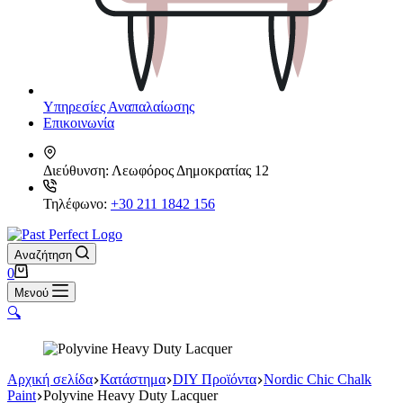
Υπηρεσίες Αναπαλαίωσης
Επικοινωνία
Διεύθυνση:
Λεωφόρος Δημοκρατίας 12
Τηλέφωνο:
+30 211 1842 156
Αναζήτηση
Καλάθι
0
Αγορών
Μενού
🔍
Αρχική σελίδα
Κατάστημα
DIY Προϊόντα
Nordic Chic Chalk
Paint
Polyvine Heavy Duty Lacquer