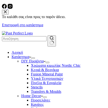
Το καλάθι σας είναι προς το παρόν άδειο.
Επιστροφή στο κατάστημα
No
Αρχική
results
Κατάστημα
DIY Προϊόντα
Χρώματα κιμωλίας Nordic Chic
Κεριά & Βερνίκια
Fusion Mineral Paint
Υλικά Τεχνοτροπιών
Πινέλα & Εργαλεία
Stencils
Transfers & Moulds
Home Decor
Πορσελάνες
Κανάτες