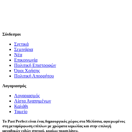
Σύνδεσμοι
Σχετικά
Σεμινάρια
Νέα
Επικοινωνία
Πολιτική Επιστροφών
Όροι Χρήσης
Πολιτική Απορρήτου
Λογαριασμός
Λογαριασμός
Λίστα Αγαπημένων
Καλάθι
Ταμείο
Το Past Perfect είναι ένας δημιουργικός χώρος στα Μελίσσια, αφιερωμένος
στη μεταμόρφωση επίπλων με χρώματα κιμωλίας και στην επιλογή
μοναδικών ειδών σπιτιού, κυρίως πορσελάνες.