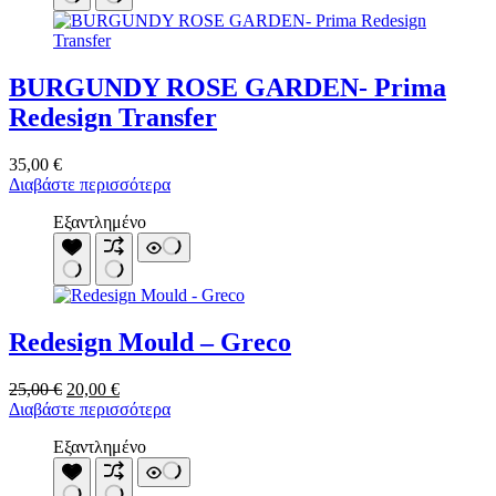
BURGUNDY ROSE GARDEN- Prima
Redesign Transfer
35,00
€
Διαβάστε περισσότερα
Εξαντλημένο
Redesign Mould – Greco
Original
Η
25,00
€
20,00
€
price
τρέχουσα
Διαβάστε περισσότερα
was:
τιμή
Εξαντλημένο
25,00 €.
είναι:
20,00 €.