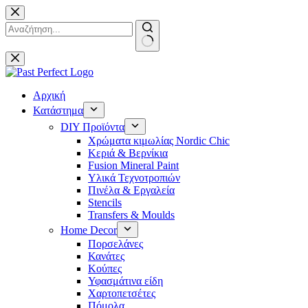
Μετάβαση
στο
περιεχόμενο
No
results
Αρχική
Κατάστημα
DIY Προϊόντα
Χρώματα κιμωλίας Nordic Chic
Κεριά & Βερνίκια
Fusion Mineral Paint
Υλικά Τεχνοτροπιών
Πινέλα & Εργαλεία
Stencils
Transfers & Moulds
Home Decor
Πορσελάνες
Κανάτες
Κούπες
Υφασμάτινα είδη
Χαρτοπετσέτες
Πόμολα