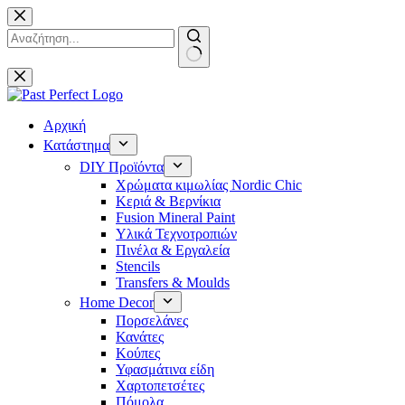
Μετάβαση
στο
περιεχόμενο
No
results
Αρχική
Κατάστημα
DIY Προϊόντα
Χρώματα κιμωλίας Nordic Chic
Κεριά & Βερνίκια
Fusion Mineral Paint
Υλικά Τεχνοτροπιών
Πινέλα & Εργαλεία
Stencils
Transfers & Moulds
Home Decor
Πορσελάνες
Κανάτες
Κούπες
Υφασμάτινα είδη
Χαρτοπετσέτες
Πόμολα