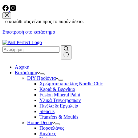
Το καλάθι σας είναι προς το παρόν άδειο.
Επιστροφή στο κατάστημα
No
Αρχική
results
Κατάστημα
DIY Προϊόντα
Χρώματα κιμωλίας Nordic Chic
Κεριά & Βερνίκια
Fusion Mineral Paint
Υλικά Τεχνοτροπιών
Πινέλα & Εργαλεία
Stencils
Transfers & Moulds
Home Decor
Πορσελάνες
Κανάτες