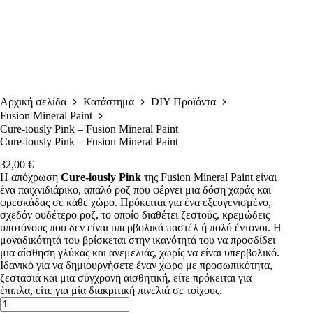
Αρχική σελίδα
Κατάστημα
DIY Προϊόντα
Fusion Mineral Paint
Cure-iously Pink – Fusion Mineral Paint
Cure-iously Pink – Fusion Mineral Paint
32,00
€
Η απόχρωση
Cure-iously Pink
της Fusion Mineral Paint είναι
ένα παιχνιδιάρικο, απαλό ροζ που φέρνει μια δόση χαράς και
φρεσκάδας σε κάθε χώρο. Πρόκειται για ένα εξευγενισμένο,
σχεδόν ουδέτερο ροζ, το οποίο διαθέτει ζεστούς, κρεμώδεις
υποτόνους που δεν είναι υπερβολικά παστέλ ή πολύ έντονοι. Η
μοναδικότητά του βρίσκεται στην ικανότητά του να προσδίδει
μια αίσθηση γλύκας και ανεμελιάς, χωρίς να είναι υπερβολικό.
Ιδανικό για να δημιουργήσετε έναν χώρο με προσωπικότητα,
ζεστασιά και μια σύγχρονη αισθητική, είτε πρόκειται για
έπιπλα, είτε για μία διακριτική πινελιά σε τοίχους.
Cure-