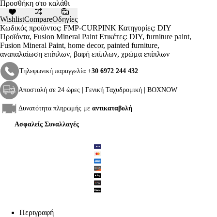
iously
Προσθήκη στο καλάθι
Pink
-
Wishlist
Compare
Οδηγίες
Fusion
Κωδικός προϊόντος:
FMP-CURPINK
Κατηγορίες:
DIY
Mineral
Προϊόντα
,
Fusion Mineral Paint
Ετικέτες:
DIY
,
furniture paint
,
Paint
Fusion Mineral Paint
,
home decor
,
painted furniture
,
ποσότητα
αναπαλαίωση επίπλων
,
βαφή επίπλων
,
χρώμα επίπλων
Τηλεφωνική παραγγελία
+30 6972 244 432
Αποστολή σε 24 ώρες | Γενική Ταχυδρομική | BOXNOW
Δυνατότητα πληρωμής με
αντικαταβολή
Ασφαλείς Συναλλαγές
Περιγραφή