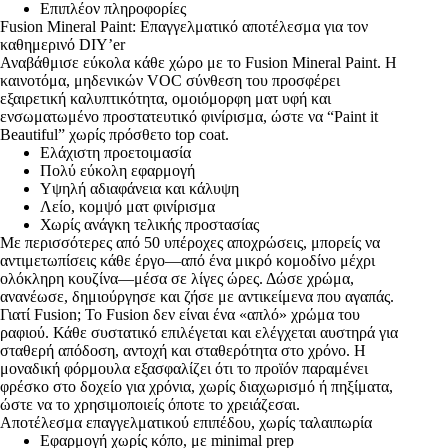
Επιπλέον πληροφορίες
Fusion Mineral Paint: Επαγγελματικό αποτέλεσμα για τον
καθημερινό DIY’er
Αναβάθμισε εύκολα κάθε χώρο με το Fusion Mineral Paint. Η
καινοτόμα, μηδενικών VOC σύνθεση του προσφέρει
εξαιρετική καλυπτικότητα, ομοιόμορφη ματ υφή και
ενσωματωμένο προστατευτικό φινίρισμα, ώστε να “Paint it
Beautiful” χωρίς πρόσθετο top coat.
Ελάχιστη προετοιμασία
Πολύ εύκολη εφαρμογή
Υψηλή αδιαφάνεια και κάλυψη
Λείο, κομψό ματ φινίρισμα
Χωρίς ανάγκη τελικής προστασίας
Με περισσότερες από 50 υπέροχες αποχρώσεις, μπορείς να
αντιμετωπίσεις κάθε έργο—από ένα μικρό κομοδίνο μέχρι
ολόκληρη κουζίνα—μέσα σε λίγες ώρες. Δώσε χρώμα,
ανανέωσε, δημιούργησε και ζήσε με αντικείμενα που αγαπάς.
Γιατί Fusion; Το Fusion δεν είναι ένα «απλό» χρώμα του
ραφιού. Κάθε συστατικό επιλέγεται και ελέγχεται αυστηρά για
σταθερή απόδοση, αντοχή και σταθερότητα στο χρόνο. Η
μοναδική φόρμουλα εξασφαλίζει ότι το προϊόν παραμένει
φρέσκο στο δοχείο για χρόνια, χωρίς διαχωρισμό ή πηξίματα,
ώστε να το χρησιμοποιείς όποτε το χρειάζεσαι.
Αποτέλεσμα επαγγελματικού επιπέδου, χωρίς ταλαιπωρία
Εφαρμογή χωρίς κόπο, με minimal prep