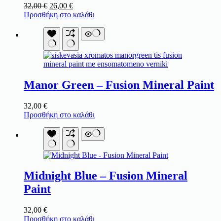
Original
Η
32,00
€
26,00
€
price
τρέχουσα
Προσθήκη στο καλάθι
was:
τιμή
32,00 €.
είναι:
26,00 €.
Manor Green – Fusion Mineral Paint
32,00
€
Προσθήκη στο καλάθι
Midnight Blue – Fusion Mineral
Paint
32,00
€
Προσθήκη στο καλάθι