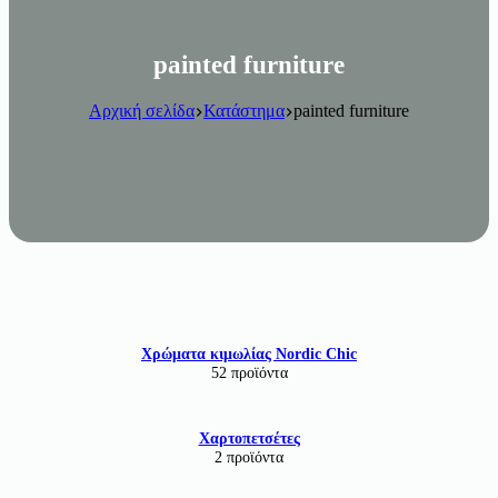
painted furniture
Αρχική σελίδα
Κατάστημα
painted furniture
Χρώματα κιμωλίας Nordic Chic
52 προϊόντα
Χαρτοπετσέτες
2 προϊόντα