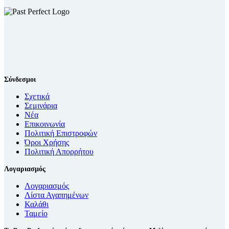
Σύνδεσμοι
Σχετικά
Σεμινάρια
Νέα
Επικοινωνία
Πολιτική Επιστροφών
Όροι Χρήσης
Πολιτική Απορρήτου
Λογαριασμός
Λογαριασμός
Λίστα Αγαπημένων
Καλάθι
Ταμείο