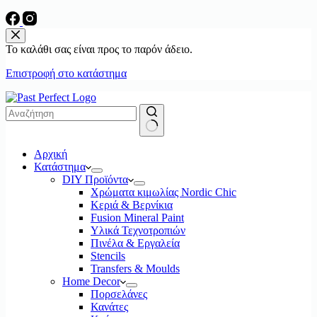
Το καλάθι σας είναι προς το παρόν άδειο.
Επιστροφή στο κατάστημα
No
Αρχική
results
Κατάστημα
DIY Προϊόντα
Χρώματα κιμωλίας Nordic Chic
Κεριά & Βερνίκια
Fusion Mineral Paint
Υλικά Τεχνοτροπιών
Πινέλα & Εργαλεία
Stencils
Transfers & Moulds
Home Decor
Πορσελάνες
Κανάτες