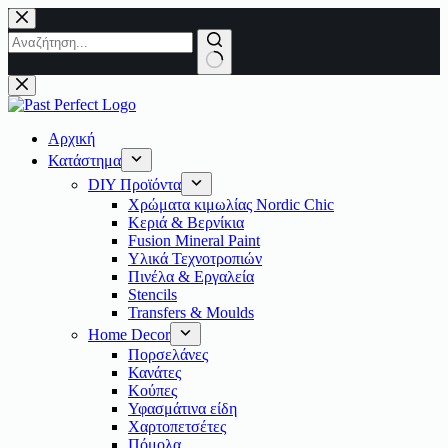
Μετάβαση
στο
περιεχόμενο
No
results
Αρχική
Κατάστημα
DIY Προϊόντα
Χρώματα κιμωλίας Nordic Chic
Κεριά & Βερνίκια
Fusion Mineral Paint
Υλικά Τεχνοτροπιών
Πινέλα & Εργαλεία
Stencils
Transfers & Moulds
Home Decor
Πορσελάνες
Κανάτες
Κούπες
Υφασμάτινα είδη
Χαρτοπετσέτες
Πόμολα