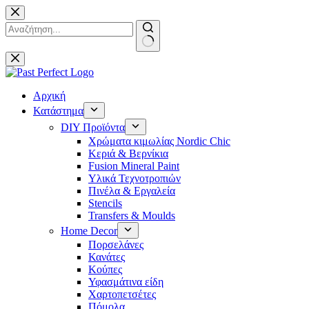
Μετάβαση
στο
περιεχόμενο
No
results
Αρχική
Κατάστημα
DIY Προϊόντα
Χρώματα κιμωλίας Nordic Chic
Κεριά & Βερνίκια
Fusion Mineral Paint
Υλικά Τεχνοτροπιών
Πινέλα & Εργαλεία
Stencils
Transfers & Moulds
Home Decor
Πορσελάνες
Κανάτες
Κούπες
Υφασμάτινα είδη
Χαρτοπετσέτες
Πόμολα