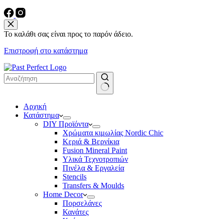
Το καλάθι σας είναι προς το παρόν άδειο.
Επιστροφή στο κατάστημα
No
Αρχική
results
Κατάστημα
DIY Προϊόντα
Χρώματα κιμωλίας Nordic Chic
Κεριά & Βερνίκια
Fusion Mineral Paint
Υλικά Τεχνοτροπιών
Πινέλα & Εργαλεία
Stencils
Transfers & Moulds
Home Decor
Πορσελάνες
Κανάτες