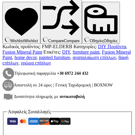
Mineral
Paint
ποσότητα
Wishlist
Wishlist
Compare
Compare
Οδηγίες
Οδηγίες
Κωδικός προϊόντος:
FMP-ELDERB
Κατηγορίες:
DIY Προϊόντα
,
Fusion Mineral Paint
Ετικέτες:
DIY
,
furniture paint
,
Fusion Mineral
Paint
,
home decor
,
painted furniture
,
αναπαλαίωση επίπλων
,
βαφή
επίπλων
,
χρώμα επίπλων
Τηλεφωνική παραγγελία
+30 6972 244 432
Αποστολή σε 24 ώρες | Γενική Ταχυδρομική | BOXNOW
Δυνατότητα πληρωμής με
αντικαταβολή
Ασφαλείς Συναλλαγές