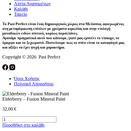
Λίστα Αγαπημένων
Καλάθι
Ταμείο
Το Past Perfect είναι ένας δημιουργικός χώρος στα Μελίσσια, αφιερωμένος
στη μεταμόρφωση επίπλων με χρώματα κιμωλίας και στην επιλογή
μοναδικών ειδών σπιτιού, κυρίως πορσελάνες.
Αγαπάμε πραγματικά αυτό που κάνουμε, γιατί μας εμπνέει το vintage, το
όμορφο και το ξεχωριστό. Πιστεύουμε πως το σπίτι είναι το καταφύγιό μας
και αξίζει να έχει ψυχή και χαρακτήρα.
Copyright © 2026 Past Perfect
Όροι Χρήσης
Πολιτική Απορρήτου
Elderberry – Fusion Mineral Paint
32,00
€
Elderberry
-
Προσθήκη στο καλάθι
Fusion