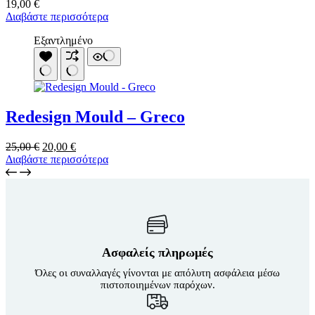
19,00
€
Διαβάστε περισσότερα
Εξαντλημένο
Redesign Mould – Greco
Original
Η
25,00
€
20,00
€
price
τρέχουσα
Διαβάστε περισσότερα
was:
τιμή
25,00 €.
είναι:
20,00 €.
Ασφαλείς πληρωμές
Όλες οι συναλλαγές γίνονται με απόλυτη ασφάλεια μέσω
πιστοποιημένων παρόχων.