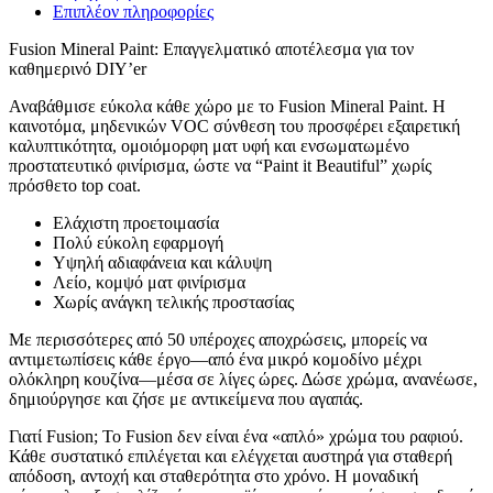
Επιπλέον πληροφορίες
Fusion Mineral Paint: Επαγγελματικό αποτέλεσμα για τον
καθημερινό DIY’er
Αναβάθμισε εύκολα κάθε χώρο με το Fusion Mineral Paint. Η
καινοτόμα, μηδενικών VOC σύνθεση του προσφέρει εξαιρετική
καλυπτικότητα, ομοιόμορφη ματ υφή και ενσωματωμένο
προστατευτικό φινίρισμα, ώστε να “Paint it Beautiful” χωρίς
πρόσθετο top coat.
Ελάχιστη προετοιμασία
Πολύ εύκολη εφαρμογή
Υψηλή αδιαφάνεια και κάλυψη
Λείο, κομψό ματ φινίρισμα
Χωρίς ανάγκη τελικής προστασίας
Με περισσότερες από 50 υπέροχες αποχρώσεις, μπορείς να
αντιμετωπίσεις κάθε έργο—από ένα μικρό κομοδίνο μέχρι
ολόκληρη κουζίνα—μέσα σε λίγες ώρες. Δώσε χρώμα, ανανέωσε,
δημιούργησε και ζήσε με αντικείμενα που αγαπάς.
Γιατί Fusion; Το Fusion δεν είναι ένα «απλό» χρώμα του ραφιού.
Κάθε συστατικό επιλέγεται και ελέγχεται αυστηρά για σταθερή
απόδοση, αντοχή και σταθερότητα στο χρόνο. Η μοναδική