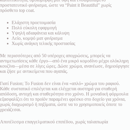
προστατευτικό φινίρισμα, ώστε να “Paint it Beautiful” χωρίς
πρόσθετο top coat.
Ελάχιστη προετοιμασία
Πολύ εύκολη εφαρμογή
Υψηλή αδιαφάνεια και κάλυψη
Λείο, κομψό ματ φινίρισμα
Χωρίς ανάγκη τελικής προστασίας
Με περισσότερες από 50 υπέροχες αποχρώσεις, μπορείς να
αντιμετωπίσεις κάθε έργο—από ένα μικρό κομοδίνο μέχρι ολόκληρη
κουζίνα—μέσα σε λίγες ώρες. Δώσε χρώμα, ανανέωσε, δημιούργησε
και ζήσε με αντικείμενα που αγαπάς.
Γιατί Fusion; Το Fusion δεν είναι ένα «απλό» χρώμα του ραφιού.
Κάθε συστατικό επιλέγεται και ελέγχεται αυστηρά για σταθερή
απόδοση, αντοχή και σταθερότητα στο χρόνο. Η μοναδική φόρμουλα
εξασφαλίζει ότι το προϊόν παραμένει φρέσκο στο δοχείο για χρόνια,
χωρίς διαχωρισμό ή πηξίματα, ώστε να το χρησιμοποιείς όποτε το
χρειάζεσαι.
Αποτέλεσμα επαγγελματικού επιπέδου, χωρίς ταλαιπωρία