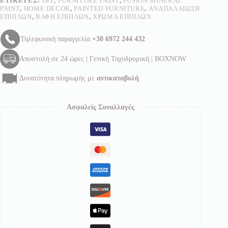
ΕΤΙΚΈΤΕΣ:
DIY
,
FURNITURE PAINT
,
FUSION MINERAL
PAINT
,
HOME DECOR
,
PAINTED FURNITURE
,
ΑΝΑΠΑΛΑΊΩΣΗ
ΕΠΊΠΛΩΝ
,
ΒΑΦΉ ΕΠΊΠΛΩΝ
,
ΧΡΏΜΑ ΕΠΊΠΛΩΝ
Τηλεφωνική παραγγελία
+30 6972 244 432
Αποστολή σε 24 ώρες | Γενική Ταχυδρομική | BOXNOW
Δυνατότητα πληρωμής με
αντικαταβολή
Ασφαλείς Συναλλαγές