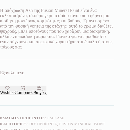
Η απόχρωση
Ash
της Fusion Mineral Paint είναι ένα
εκλεπτυσμένο, σκούρο γκρι μεσαίου τόνου που φέρνει μια
αίσθηση μοντέρνας κομψότητας και βάθους. Εμπνευσμένο
από την φυσική γοητεία της στάχτης, αυτό το χρώμα διαθέτει
ψυχρούς, μπλε υποτόνους που του χαρίζουν μια διακριτική,
αλλά εντυπωσιακή παρουσία. Ιδανικό για να προσδώσετε
έναν σύγχρονο και σοφιστικέ χαρακτήρα στα έπιπλα ή στους
τοίχους σας.
Εξαντλημένο
Wishlist
Compare
Οδηγίες
ΚΩΔΙΚΌΣ ΠΡΟΪΌΝΤΟΣ:
FMP-ASH
ΚΑΤΗΓΟΡΊΕΣ:
DIY ΠΡΟΪΌΝΤΑ
,
FUSION MINERAL PAINT