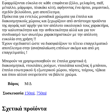
Εφαρμόζονται εύκολα σε κάθε επιφάνεια (ξύλο, μελαμίνη, mdf,
μέταλλο, μάρμαρο, πλακάκι κλπ), αφήνοντας ένα άρτιο, ρομαντικό,
σχεδόν βελούδινο, ματ αποτέλεσμα.
Πρόκειται για εντελώς μοναδικά χρώματα για έπιπλα και
διακοσμητικούς χώρους και ξεχωρίζουν από αντίστοιχα προϊόντα
της αγοράς κατ΄αρχήν για τον απόλυτο οικολογικό τους χαρακτήρα,
την καλυπτικότητα και την ανθεκτικότητα αλλά και για τον
συνδυασμό των ανωτέρω χαρακτηριστικών με την απόλυτη
ευκολία στη χρήση !!
Έχουν σχεδιαστεί ώστε να διασφαλίζουν το τέλειο επαγγελματικό
αποτέλεσμα στην (ανα)παλαίωση επίπλων ακόμα και από μη
επαγγελματίες !
Μπορούν να χρησιμοποιηθούν σε έπιπλα χρηστικά ή
διακοσμητικά, ντουλάπες ρούχων, ντουλάπια κουζίνας ή μπάνιου,
έπιπλα εσωτερικού ή εξωτερικού χώρου, πόρτες, τοίχους, τζάκια
και όπου αλλού ονειρεύεστε να βάλετε χρώμα.
Βάρος
Μ/Δ
Συσκευασία
150ml
,
750ml
Σχετικά προϊόντα