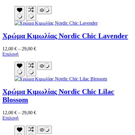
Χρώμα Κιμωλίας Nordic Chic Lavender
Price
12,00
€
–
29,00
€
Αυτό
range:
Επιλογή
το
12,00 €
προϊόν
through
έχει
29,00 €
πολλαπλές
παραλλαγές.
Οι
Χρώμα Κιμωλίας Nordic Chic Lilac
επιλογές
μπορούν
Blossom
να
επιλεγούν
Price
12,00
€
–
29,00
€
στη
Αυτό
range:
Επιλογή
σελίδα
το
12,00 €
του
προϊόν
through
προϊόντος
έχει
29,00 €