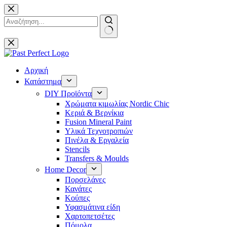
Μετάβαση
στο
περιεχόμενο
No
results
Αρχική
Κατάστημα
DIY Προϊόντα
Χρώματα κιμωλίας Nordic Chic
Κεριά & Βερνίκια
Fusion Mineral Paint
Υλικά Τεχνοτροπιών
Πινέλα & Εργαλεία
Stencils
Transfers & Moulds
Home Decor
Πορσελάνες
Κανάτες
Κούπες
Υφασμάτινα είδη
Χαρτοπετσέτες
Πόμολα