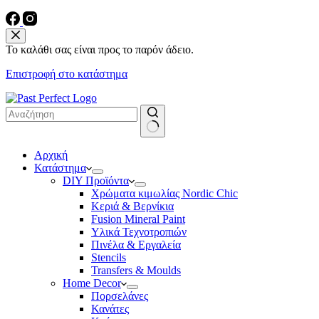
Το καλάθι σας είναι προς το παρόν άδειο.
Επιστροφή στο κατάστημα
No
Αρχική
results
Κατάστημα
DIY Προϊόντα
Χρώματα κιμωλίας Nordic Chic
Κεριά & Βερνίκια
Fusion Mineral Paint
Υλικά Τεχνοτροπιών
Πινέλα & Εργαλεία
Stencils
Transfers & Moulds
Home Decor
Πορσελάνες
Κανάτες