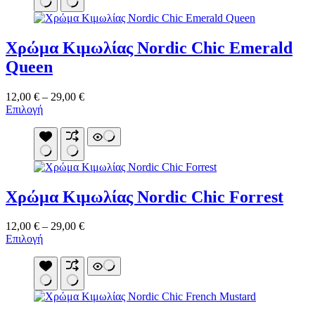
πολλαπλές
παραλλαγές.
Οι
Χρώμα Κιμωλίας Nordic Chic Emerald
επιλογές
μπορούν
Queen
να
επιλεγούν
Price
12,00
€
–
29,00
€
στη
Αυτό
range:
Επιλογή
σελίδα
το
12,00 €
του
προϊόν
through
προϊόντος
έχει
29,00 €
πολλαπλές
παραλλαγές.
Οι
Χρώμα Κιμωλίας Nordic Chic Forrest
επιλογές
μπορούν
να
Price
12,00
€
–
29,00
€
επιλεγούν
Αυτό
range:
Επιλογή
στη
το
12,00 €
σελίδα
προϊόν
through
του
έχει
29,00 €
προϊόντος
πολλαπλές
παραλλαγές.
Οι