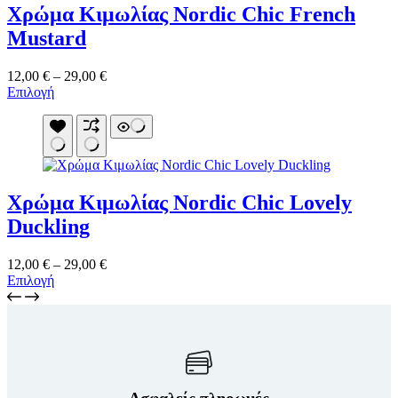
Χρώμα Κιμωλίας Nordic Chic French
επιλογές
μπορούν
Mustard
να
επιλεγούν
Price
12,00
€
–
29,00
€
στη
Αυτό
range:
Επιλογή
σελίδα
το
12,00 €
του
προϊόν
through
προϊόντος
έχει
29,00 €
πολλαπλές
παραλλαγές.
Οι
Χρώμα Κιμωλίας Nordic Chic Lovely
επιλογές
μπορούν
Duckling
να
επιλεγούν
Price
12,00
€
–
29,00
€
στη
Αυτό
range:
Επιλογή
σελίδα
το
12,00 €
του
προϊόν
through
προϊόντος
έχει
29,00 €
πολλαπλές
παραλλαγές.
Οι
επιλογές