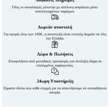
Ασφαλείς πληρωμές
μπορούν
να
Όλες οι συναλλαγές γίνονται με απόλυτη ασφάλεια μέσω
επιλεγούν
πιστοποιημένων παρόχων.
στη
σελίδα
του
Δωρεάν αποστολή
προϊόντος
Για αγορές άνω των 100€, η αποστολή είναι εντελώς δωρεάν σε όλη
την Ελλάδα.
Δώρα & Πωλήσεις
Επωφελήσου από μοναδικές προσφορές και έκπληξη δώρα σε
επιλεγμένες παραγγελίες.
24ωρη Υποστήριξη
Είμαστε δίπλα σου κάθε στιγμή για να απαντήσουμε σε οποιαδήποτε
απορία.