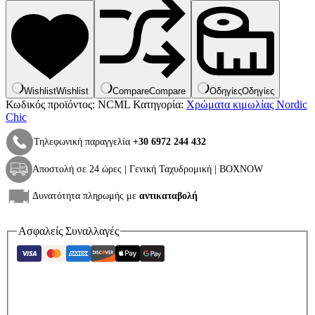
Chic
Mum's
Lipstick
ποσότητα
Wishlist
Wishlist
Compare
Compare
Οδηγίες
Οδηγίες
Κωδικός προϊόντος:
NCML
Κατηγορία:
Χρώματα κιμωλίας Nordic
Chic
Τηλεφωνική παραγγελία
+30 6972 244 432
Αποστολή σε 24 ώρες | Γενική Ταχυδρομική | BOXNOW
Δυνατότητα πληρωμής με
αντικαταβολή
Ασφαλείς Συναλλαγές