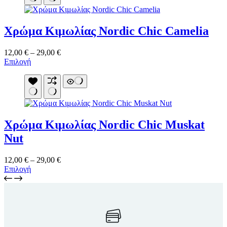
πολλαπλές
παραλλαγές.
Οι
Χρώμα Κιμωλίας Nordic Chic Camelia
επιλογές
μπορούν
να
Price
12,00
€
–
29,00
€
επιλεγούν
Αυτό
range:
Επιλογή
στη
το
12,00 €
σελίδα
προϊόν
through
του
έχει
29,00 €
προϊόντος
πολλαπλές
παραλλαγές.
Οι
Χρώμα Κιμωλίας Nordic Chic Muskat
επιλογές
μπορούν
Nut
να
επιλεγούν
Price
12,00
€
–
29,00
€
στη
Αυτό
range:
Επιλογή
σελίδα
το
12,00 €
του
προϊόν
through
προϊόντος
έχει
29,00 €
πολλαπλές
παραλλαγές.
Οι