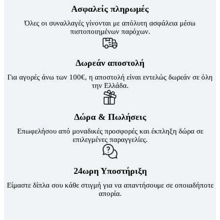
επιλογές
Ασφαλείς πληρωμές
μπορούν
να
Όλες οι συναλλαγές γίνονται με απόλυτη ασφάλεια μέσω
επιλεγούν
πιστοποιημένων παρόχων.
στη
σελίδα
του
Δωρεάν αποστολή
προϊόντος
Για αγορές άνω των 100€, η αποστολή είναι εντελώς δωρεάν σε όλη
την Ελλάδα.
Δώρα & Πωλήσεις
Επωφελήσου από μοναδικές προσφορές και έκπληξη δώρα σε
επιλεγμένες παραγγελίες.
24ωρη Υποστήριξη
Είμαστε δίπλα σου κάθε στιγμή για να απαντήσουμε σε οποιαδήποτε
απορία.