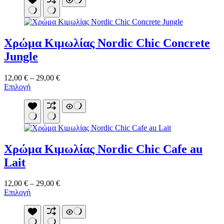
του
έχει
29,00 €
προϊόντος
πολλαπλές
παραλλαγές.
Οι
Χρώμα Κιμωλίας Nordic Chic Concrete
επιλογές
μπορούν
Jungle
να
επιλεγούν
Price
12,00
€
–
29,00
€
στη
Αυτό
range:
Επιλογή
σελίδα
το
12,00 €
του
προϊόν
through
προϊόντος
έχει
29,00 €
πολλαπλές
παραλλαγές.
Οι
Χρώμα Κιμωλίας Nordic Chic Cafe au
επιλογές
μπορούν
Lait
να
επιλεγούν
Price
12,00
€
–
29,00
€
στη
Αυτό
range:
Επιλογή
σελίδα
το
12,00 €
του
προϊόν
through
προϊόντος
έχει
29,00 €