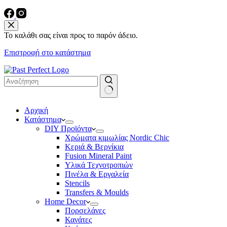
Το καλάθι σας είναι προς το παρόν άδειο.
Επιστροφή στο κατάστημα
No
Αρχική
results
Κατάστημα
DIY Προϊόντα
Χρώματα κιμωλίας Nordic Chic
Κεριά & Βερνίκια
Fusion Mineral Paint
Υλικά Τεχνοτροπιών
Πινέλα & Εργαλεία
Stencils
Transfers & Moulds
Home Decor
Πορσελάνες
Κανάτες