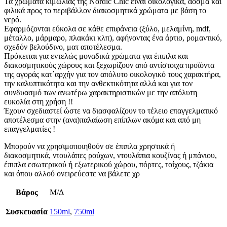
Τα χρώματα κιμωλίας της Nordic Chic είναι οικολογικά, άοσμα και
φιλικά προς το περιβάλλον διακοσμητικά χρώματα με βάση το
νερό.
Εφαρμόζονται εύκολα σε κάθε επιφάνεια (ξύλο, μελαμίνη, mdf,
μέταλλο, μάρμαρο, πλακάκι κλπ), αφήνοντας ένα άρτιο, ρομαντικό,
σχεδόν βελούδινο, ματ αποτέλεσμα.
Πρόκειται για εντελώς μοναδικά χρώματα για έπιπλα και
διακοσμητικούς χώρους και ξεχωρίζουν από αντίστοιχα προϊόντα
της αγοράς κατ΄αρχήν για τον απόλυτο οικολογικό τους χαρακτήρα,
την καλυπτικότητα και την ανθεκτικότητα αλλά και για τον
συνδυασμό των ανωτέρω χαρακτηριστικών με την απόλυτη
ευκολία στη χρήση !!
Έχουν σχεδιαστεί ώστε να διασφαλίζουν το τέλειο επαγγελματικό
αποτέλεσμα στην (ανα)παλαίωση επίπλων ακόμα και από μη
επαγγελματίες !
Μπορούν να χρησιμοποιηθούν σε έπιπλα χρηστικά ή
διακοσμητικά, ντουλάπες ρούχων, ντουλάπια κουζίνας ή μπάνιου,
έπιπλα εσωτερικού ή εξωτερικού χώρου, πόρτες, τοίχους, τζάκια
και όπου αλλού ονειρεύεστε να βάλετε χρ
Βάρος
Μ/Δ
Συσκευασία
150ml
,
750ml