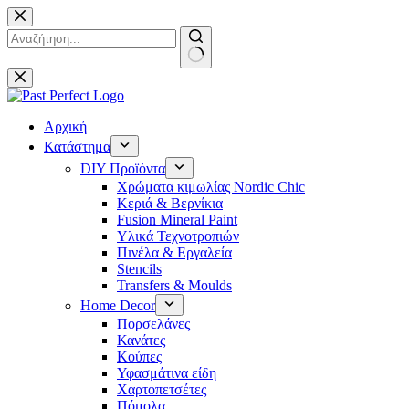
Μετάβαση
στο
περιεχόμενο
No
results
Αρχική
Κατάστημα
DIY Προϊόντα
Χρώματα κιμωλίας Nordic Chic
Κεριά & Βερνίκια
Fusion Mineral Paint
Υλικά Τεχνοτροπιών
Πινέλα & Εργαλεία
Stencils
Transfers & Moulds
Home Decor
Πορσελάνες
Κανάτες
Κούπες
Υφασμάτινα είδη
Χαρτοπετσέτες
Πόμολα