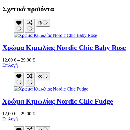
Σχετικά προϊόντα
Χρώμα Κιμωλίας Nordic Chic Baby Rose
Price
12,00
€
–
29,00
€
Αυτό
range:
Επιλογή
το
12,00 €
προϊόν
through
έχει
29,00 €
πολλαπλές
παραλλαγές.
Οι
Χρώμα Κιμωλίας Nordic Chic Fudge
επιλογές
μπορούν
να
Price
12,00
€
–
29,00
€
επιλεγούν
Αυτό
range:
Επιλογή
στη
το
12,00 €
σελίδα
προϊόν
through