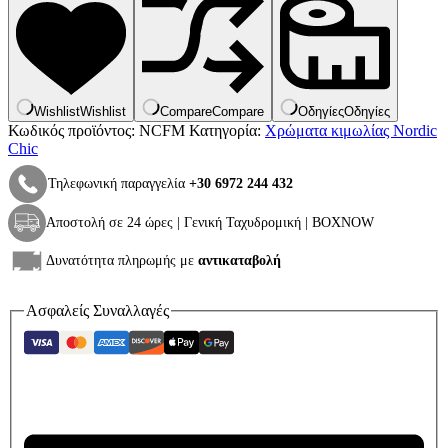
French
Mustard
ποσότητα
Wishlist
Wishlist
Compare
Compare
Οδηγίες
Οδηγίες
Κωδικός προϊόντος:
NCFM
Κατηγορία:
Χρώματα κιμωλίας Nordic
Chic
Τηλεφωνική παραγγελία
+30 6972 244 432
Αποστολή σε 24 ώρες | Γενική Ταχυδρομική | BOXNOW
Δυνατότητα πληρωμής με
αντικαταβολή
Ασφαλείς Συναλλαγές