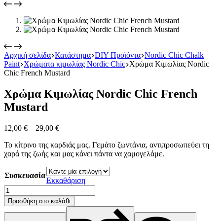
Αρχική σελίδα
Κατάστημα
DIY Προϊόντα
Nordic Chic Chalk
Paint
Χρώματα κιμωλίας Nordic Chic
Χρώμα Κιμωλίας Nordic
Chic French Mustard
Χρώμα Κιμωλίας Nordic Chic French
Mustard
Price
12,00
€
–
29,00
€
range:
Το κίτρινο της καρδιάς μας. Γεμάτο ζωντάνια, αντιπροσωπεύει τη
12,00 €
χαρά της ζωής και μας κάνει πάντα να χαμογελάμε.
through
29,00 €
Συσκευασία
Εκκαθάριση
Χρώμα
Κιμωλίας
Προσθήκη στο καλάθι
Nordic
Chic