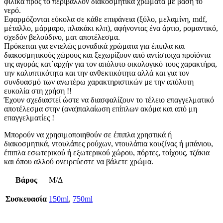
φιλικά προς το περιβάλλον διακοσμητικά χρώματα με βάση το
νερό.
Εφαρμόζονται εύκολα σε κάθε επιφάνεια (ξύλο, μελαμίνη, mdf,
μέταλλο, μάρμαρο, πλακάκι κλπ), αφήνοντας ένα άρτιο, ρομαντικό,
σχεδόν βελούδινο, ματ αποτέλεσμα.
Πρόκειται για εντελώς μοναδικά χρώματα για έπιπλα και
διακοσμητικούς χώρους και ξεχωρίζουν από αντίστοιχα προϊόντα
της αγοράς κατ΄αρχήν για τον απόλυτο οικολογικό τους χαρακτήρα,
την καλυπτικότητα και την ανθεκτικότητα αλλά και για τον
συνδυασμό των ανωτέρω χαρακτηριστικών με την απόλυτη
ευκολία στη χρήση !!
Έχουν σχεδιαστεί ώστε να διασφαλίζουν το τέλειο επαγγελματικό
αποτέλεσμα στην (ανα)παλαίωση επίπλων ακόμα και από μη
επαγγελματίες !
Μπορούν να χρησιμοποιηθούν σε έπιπλα χρηστικά ή
διακοσμητικά, ντουλάπες ρούχων, ντουλάπια κουζίνας ή μπάνιου,
έπιπλα εσωτερικού ή εξωτερικού χώρου, πόρτες, τοίχους, τζάκια
και όπου αλλού ονειρεύεστε να βάλετε χρώμα.
Βάρος
Μ/Δ
Συσκευασία
150ml
,
750ml