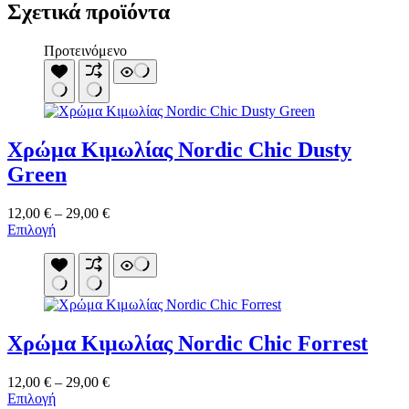
Σχετικά προϊόντα
Προτεινόμενο
Χρώμα Κιμωλίας Nordic Chic Dusty
Green
Price
12,00
€
–
29,00
€
Αυτό
range:
Επιλογή
το
12,00 €
προϊόν
through
έχει
29,00 €
πολλαπλές
παραλλαγές.
Οι
Χρώμα Κιμωλίας Nordic Chic Forrest
επιλογές
μπορούν
να
Price
12,00
€
–
29,00
€
επιλεγούν
Αυτό
range:
Επιλογή