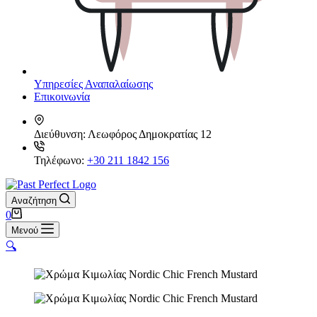
Υπηρεσίες Αναπαλαίωσης
Επικοινωνία
Διεύθυνση:
Λεωφόρος Δημοκρατίας 12
Τηλέφωνο:
+30 211 1842 156
Αναζήτηση
Καλάθι
0
Αγορών
Μενού
🔍