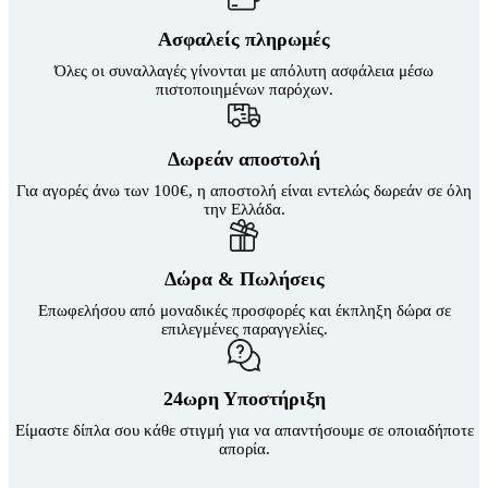
Οι
επιλογές
Ασφαλείς πληρωμές
μπορούν
να
Όλες οι συναλλαγές γίνονται με απόλυτη ασφάλεια μέσω
επιλεγούν
πιστοποιημένων παρόχων.
στη
σελίδα
του
Δωρεάν αποστολή
προϊόντος
Για αγορές άνω των 100€, η αποστολή είναι εντελώς δωρεάν σε όλη
την Ελλάδα.
Δώρα & Πωλήσεις
Επωφελήσου από μοναδικές προσφορές και έκπληξη δώρα σε
επιλεγμένες παραγγελίες.
24ωρη Υποστήριξη
Είμαστε δίπλα σου κάθε στιγμή για να απαντήσουμε σε οποιαδήποτε
απορία.