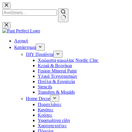
Μετάβαση
στο
περιεχόμενο
No
results
Αρχική
Κατάστημα
DIY Προϊόντα
Χρώματα κιμωλίας Nordic Chic
Κεριά & Βερνίκια
Fusion Mineral Paint
Υλικά Τεχνοτροπιών
Πινέλα & Εργαλεία
Stencils
Transfers & Moulds
Home Decor
Πορσελάνες
Κανάτες
Κούπες
Υφασμάτινα είδη
Χαρτοπετσέτες
Πόμολα