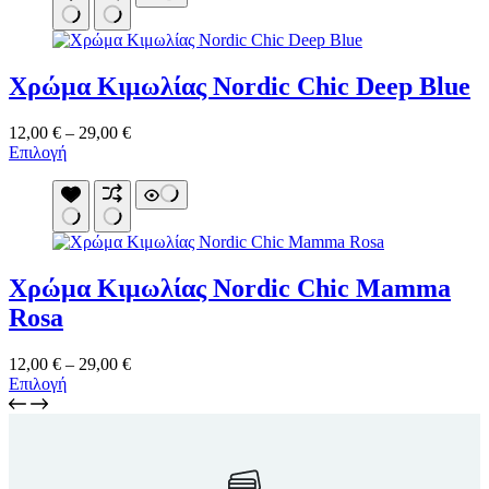
προϊόντος
έχει
29,00 €
πολλαπλές
παραλλαγές.
Οι
Χρώμα Κιμωλίας Nordic Chic Deep Blue
επιλογές
μπορούν
να
Price
12,00
€
–
29,00
€
επιλεγούν
Αυτό
range:
Επιλογή
στη
το
12,00 €
σελίδα
προϊόν
through
του
έχει
29,00 €
προϊόντος
πολλαπλές
παραλλαγές.
Οι
Χρώμα Κιμωλίας Nordic Chic Mamma
επιλογές
μπορούν
Rosa
να
επιλεγούν
Price
12,00
€
–
29,00
€
στη
Αυτό
range:
Επιλογή
σελίδα
το
12,00 €
του
προϊόν
through
προϊόντος
έχει
29,00 €
πολλαπλές
παραλλαγές.