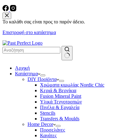
Το καλάθι σας είναι προς το παρόν άδειο.
Επιστροφή στο κατάστημα
No
Αρχική
results
Κατάστημα
DIY Προϊόντα
Χρώματα κιμωλίας Nordic Chic
Κεριά & Βερνίκια
Fusion Mineral Paint
Υλικά Τεχνοτροπιών
Πινέλα & Εργαλεία
Stencils
Transfers & Moulds
Home Decor
Πορσελάνες
Κανάτες