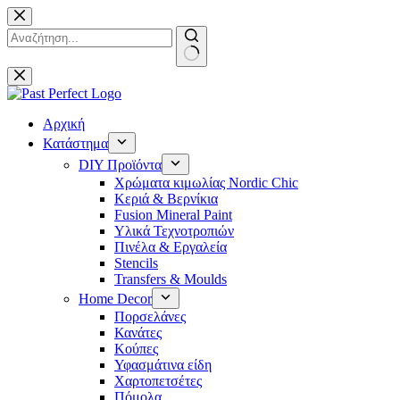
Μετάβαση
στο
περιεχόμενο
No
results
Αρχική
Κατάστημα
DIY Προϊόντα
Χρώματα κιμωλίας Nordic Chic
Κεριά & Βερνίκια
Fusion Mineral Paint
Υλικά Τεχνοτροπιών
Πινέλα & Εργαλεία
Stencils
Transfers & Moulds
Home Decor
Πορσελάνες
Κανάτες
Κούπες
Υφασμάτινα είδη
Χαρτοπετσέτες
Πόμολα