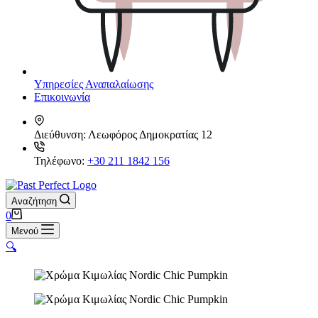
Υπηρεσίες Αναπαλαίωσης
Επικοινωνία
Διεύθυνση:
Λεωφόρος Δημοκρατίας 12
Τηλέφωνο:
+30 211 1842 156
Αναζήτηση
Καλάθι
0
Αγορών
Μενού
🔍