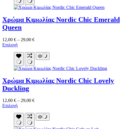
πολλαπλές
παραλλαγές.
Οι
Χρώμα Κιμωλίας Nordic Chic Emerald
επιλογές
μπορούν
Queen
να
επιλεγούν
Price
12,00
€
–
29,00
€
στη
Αυτό
range:
Επιλογή
σελίδα
το
12,00 €
του
προϊόν
through
προϊόντος
έχει
29,00 €
πολλαπλές
παραλλαγές.
Οι
Χρώμα Κιμωλίας Nordic Chic Lovely
επιλογές
μπορούν
Duckling
να
επιλεγούν
Price
12,00
€
–
29,00
€
στη
Αυτό
range:
Επιλογή
σελίδα
το
12,00 €
του
προϊόν
through
προϊόντος
έχει
29,00 €
πολλαπλές