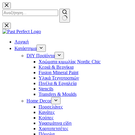
Μετάβαση
στο
περιεχόμενο
No
results
Αρχική
Κατάστημα
DIY Προϊόντα
Χρώματα κιμωλίας Nordic Chic
Κεριά & Βερνίκια
Fusion Mineral Paint
Υλικά Τεχνοτροπιών
Πινέλα & Εργαλεία
Stencils
Transfers & Moulds
Home Decor
Πορσελάνες
Κανάτες
Κούπες
Υφασμάτινα είδη
Χαρτοπετσέτες
Πόμολα