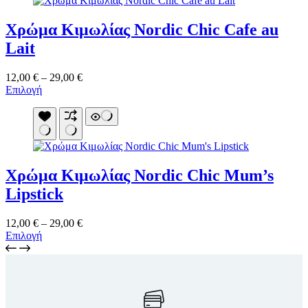
παραλλαγές.
Οι
Χρώμα Κιμωλίας Nordic Chic Cafe au
επιλογές
μπορούν
Lait
να
επιλεγούν
Price
12,00
€
–
29,00
€
στη
Αυτό
range:
Επιλογή
σελίδα
το
12,00 €
του
προϊόν
through
προϊόντος
έχει
29,00 €
πολλαπλές
παραλλαγές.
Οι
Χρώμα Κιμωλίας Nordic Chic Mum’s
επιλογές
μπορούν
Lipstick
να
επιλεγούν
Price
12,00
€
–
29,00
€
στη
Αυτό
range:
Επιλογή
σελίδα
το
12,00 €
του
προϊόν
through
προϊόντος
έχει
29,00 €
πολλαπλές
παραλλαγές.