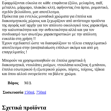
Εφαρμόζονται εύκολα σε κάθε επιφάνεια (ξύλο, μελαμίνη, mdf,
μέταλλο, μάρμαρο, πλακάκι κλπ), αφήνοντας ένα άρτιο, ρομαντικό,
σχεδόν βελούδινο, ματ αποτέλεσμα.
Πρόκειται για εντελώς μοναδικά χρώματα για έπιπλα και
διακοσμητικούς χώρους και ξεχωρίζουν από αντίστοιχα προϊόντα
της αγοράς κατ΄αρχήν για τον απόλυτο οικολογικό τους χαρακτήρα,
την καλυπτικότητα και την ανθεκτικότητα αλλά και για τον
συνδυασμό των ανωτέρω χαρακτηριστικών με την απόλυτη
ευκολία στη χρήση !!
Έχουν σχεδιαστεί ώστε να διασφαλίζουν το τέλειο επαγγελματικό
αποτέλεσμα στην (ανα)παλαίωση επίπλων ακόμα και από μη
επαγγελματίες !
Μπορούν να χρησιμοποιηθούν σε έπιπλα χρηστικά ή
διακοσμητικά, ντουλάπες ρούχων, ντουλάπια κουζίνας ή μπάνιου,
έπιπλα εσωτερικού ή εξωτερικού χώρου, πόρτες, τοίχους, τζάκια
και όπου αλλού ονειρεύεστε να βάλετε χρώμα.
Βάρος
Μ/Δ
Συσκευασία
150ml
,
750ml
Σχετικά προϊόντα