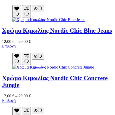
Χρώμα Κιμωλίας Nordic Chic Blue Jeans
Price
12,00
€
–
29,00
€
Αυτό
range:
Επιλογή
το
12,00 €
προϊόν
through
έχει
29,00 €
πολλαπλές
παραλλαγές.
Οι
Χρώμα Κιμωλίας Nordic Chic Concrete
επιλογές
μπορούν
Jungle
να
επιλεγούν
Price
12,00
€
–
29,00
€
στη
Αυτό
range:
Επιλογή
σελίδα
το
12,00 €
του
προϊόν
through
προϊόντος
έχει
29,00 €