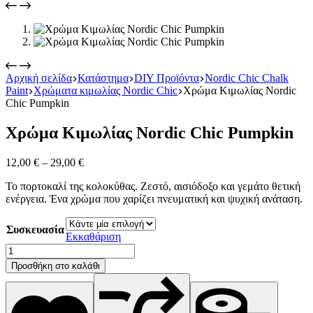
Αρχική σελίδα
Κατάστημα
DIY Προϊόντα
Nordic Chic Chalk
Paint
Χρώματα κιμωλίας Nordic Chic
Χρώμα Κιμωλίας Nordic
Chic Pumpkin
Χρώμα Κιμωλίας Nordic Chic Pumpkin
Price
12,00
€
–
29,00
€
range:
Το πορτοκαλί της κολοκύθας. Ζεστό, αισιόδοξο και γεμάτο θετική
12,00 €
ενέργεια. Ένα χρώμα που χαρίζει πνευματική και ψυχική ανάταση.
through
29,00 €
Συσκευασία
Εκκαθάριση
Χρώμα
Κιμωλίας
Προσθήκη στο καλάθι
Nordic
Chic
Pumpkin
ποσότητα