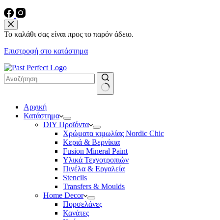
Το καλάθι σας είναι προς το παρόν άδειο.
Επιστροφή στο κατάστημα
No
Αρχική
results
Κατάστημα
DIY Προϊόντα
Χρώματα κιμωλίας Nordic Chic
Κεριά & Βερνίκια
Fusion Mineral Paint
Υλικά Τεχνοτροπιών
Πινέλα & Εργαλεία
Stencils
Transfers & Moulds
Home Decor
Πορσελάνες
Κανάτες