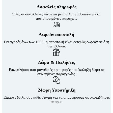
Οι
επιλογές
Ασφαλείς πληρωμές
μπορούν
να
Όλες οι συναλλαγές γίνονται με απόλυτη ασφάλεια μέσω
επιλεγούν
πιστοποιημένων παρόχων.
στη
σελίδα
του
Δωρεάν αποστολή
προϊόντος
Για αγορές άνω των 100€, η αποστολή είναι εντελώς δωρεάν σε όλη
την Ελλάδα.
Δώρα & Πωλήσεις
Επωφελήσου από μοναδικές προσφορές και έκπληξη δώρα σε
επιλεγμένες παραγγελίες.
24ωρη Υποστήριξη
Είμαστε δίπλα σου κάθε στιγμή για να απαντήσουμε σε οποιαδήποτε
απορία.