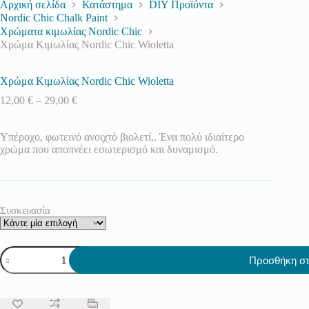
Αρχική σελίδα
Κατάστημα
DIY Προϊόντα
Nordic Chic Chalk Paint
Χρώματα κιμωλίας Nordic Chic
Χρώμα Κιμωλίας Nordic Chic Wioletta
Χρώμα Κιμωλίας Nordic Chic Wioletta
Price
12,00
€
–
29,00
€
range:
12,00 €
Υπέροχο, φωτεινό ανοιχτό βιολετί,. Ένα πολύ ιδιαίτερο
through
χρώμα που αποπνέει εσωτερισμό και δυναμισμό.
29,00 €
Συσκευασία
Χρώμα
Προσθήκη στ
Κιμωλίας
Nordic
Chic
Wioletta