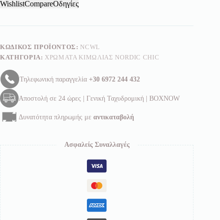
ποσότητα
Wishlist
Compare
Οδηγίες
ΚΩΔΙΚΌΣ ΠΡΟΪΌΝΤΟΣ:
NCWL
ΚΑΤΗΓΟΡΊΑ:
ΧΡΏΜΑΤΑ ΚΙΜΩΛΊΑΣ NORDIC CHIC
Τηλεφωνική παραγγελία
+30 6972 244 432
Αποστολή σε 24 ώρες | Γενική Ταχυδρομική | BOXNOW
Δυνατότητα πληρωμής με
αντικαταβολή
Ασφαλείς Συναλλαγές