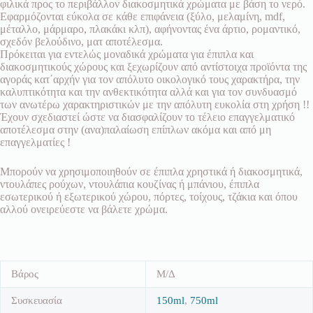
φιλικά προς το περιβάλλον διακοσμητικά χρώματα με βάση το νερό.
Εφαρμόζονται εύκολα σε κάθε επιφάνεια (ξύλο, μελαμίνη, mdf,
μέταλλο, μάρμαρο, πλακάκι κλπ), αφήνοντας ένα άρτιο, ρομαντικό,
σχεδόν βελούδινο, ματ αποτέλεσμα.
Πρόκειται για εντελώς μοναδικά χρώματα για έπιπλα και
διακοσμητικούς χώρους και ξεχωρίζουν από αντίστοιχα προϊόντα της
αγοράς κατ΄αρχήν για τον απόλυτο οικολογικό τους χαρακτήρα, την
καλυπτικότητα και την ανθεκτικότητα αλλά και για τον συνδυασμό
των ανωτέρω χαρακτηριστικών με την απόλυτη ευκολία στη χρήση !!
Έχουν σχεδιαστεί ώστε να διασφαλίζουν το τέλειο επαγγελματικό
αποτέλεσμα στην (ανα)παλαίωση επίπλων ακόμα και από μη
επαγγελματίες !
Μπορούν να χρησιμοποιηθούν σε έπιπλα χρηστικά ή διακοσμητικά,
ντουλάπες ρούχων, ντουλάπια κουζίνας ή μπάνιου, έπιπλα
εσωτερικού ή εξωτερικού χώρου, πόρτες, τοίχους, τζάκια και όπου
αλλού ονειρεύεστε να βάλετε χρώμα.
Βάρος
Μ/Δ
Συσκευασία
150ml
,
750ml