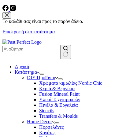
Το καλάθι σας είναι προς το παρόν άδειο.
Επιστροφή στο κατάστημα
No
Αρχική
results
Κατάστημα
DIY Προϊόντα
Χρώματα κιμωλίας Nordic Chic
Κεριά & Βερνίκια
Fusion Mineral Paint
Υλικά Τεχνοτροπιών
Πινέλα & Εργαλεία
Stencils
Transfers & Moulds
Home Decor
Πορσελάνες
Κανάτες