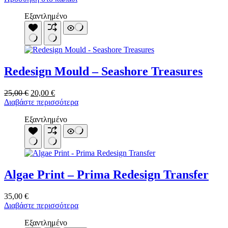
Εξαντλημένο
Redesign Mould – Seashore Treasures
Original
Η
25,00
€
20,00
€
price
τρέχουσα
Διαβάστε περισσότερα
was:
τιμή
Εξαντλημένο
25,00 €.
είναι:
20,00 €.
Algae Print – Prima Redesign Transfer
35,00
€
Διαβάστε περισσότερα
Εξαντλημένο