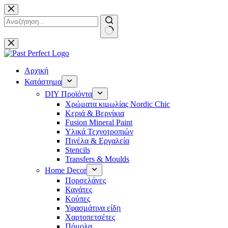
Μετάβαση
στο
περιεχόμενο
No
results
Αρχική
Κατάστημα
DIY Προϊόντα
Χρώματα κιμωλίας Nordic Chic
Κεριά & Βερνίκια
Fusion Mineral Paint
Υλικά Τεχνοτροπιών
Πινέλα & Εργαλεία
Stencils
Transfers & Moulds
Home Decor
Πορσελάνες
Κανάτες
Κούπες
Υφασμάτινα είδη
Χαρτοπετσέτες
Πόμολα